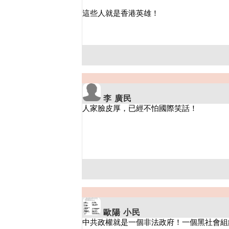
李 廣民
歐陽 小民