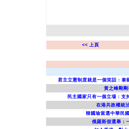
<< 上頁
君主立憲制度就是一個笑話：泰國
黃之峰剛剛
民主國家只有一個立場：支
在港共政權統
韓國瑜當選中華民國
俄羅斯假選舉：