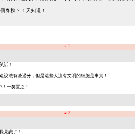
少個春秋？！天知道！
# 1
# 2