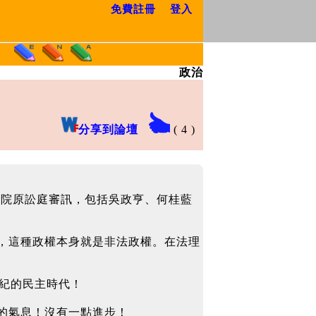
免費註冊
登入
政治
分享到論壇
(
4
)
法院原訟庭審訊，包括吳政亨、何桂藍
，這種政權本身就是非法政權。在法理
紀的民主時代！
的氣息！沒有一點進步！