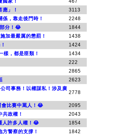
覆國家！
467
答應」！
3113
關係，靠走後門時！
2248
部分！😂
1844
會施加最嚴厲的懲罰！
1438
局！
1424
共一樣，都是匪類！
1434
222
2865
話
2623
海外公司事務！以權謀私！涉及廣
2778
會比賽中罵人！😂
2095
中共政權！
2043
人許多人權！😂
1854
地方警察的支撐！
1842