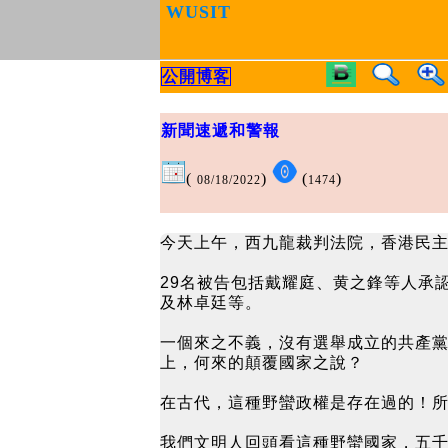
WUSIT
公開博客
新聞速遞和警報
(
)
(
)
08/18/2022
1474
今天上午，西九龍裁判法院，香港民主
29名被告包括戴耀庭、黄之鋒等人承
及林卓廷等。
一個來之不義，沒有選舉成立的共產
上，何來的顛覆國家之說？
在古代，這種野蠻政權是存在過的！所
我們文明人回頭看這種野蠻國家，五