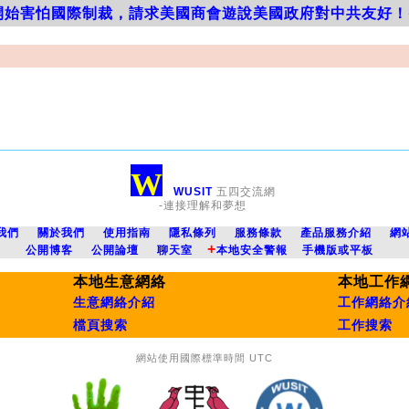
開始害怕國際制裁，請求美國商會遊說美國政府對中共友好！
W
WUSIT
五四交流網
-連接理解和夢想
我們
關於我們
使用指南
隱私條列
服務條款
產品服務介紹
網
+
公開博客
公開論壇
聊天室
本地安全警報
手機版或平板
本地生意網絡
本地工作
生意網絡介紹
工作網絡介
檔頁搜索
工作搜索
網站使用國際標準時間 UTC