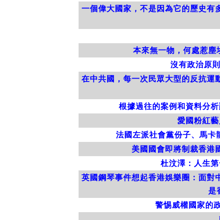
一個偉大國家，不是因為它的歷史有
本來無一物，何處惹塵埃
沒有政治原則
在中共國，每一次民眾大型的反抗運
根據過往的案例和資料分析
愛國粉紅藝
法國左派社會黨份子、馬卡龍
美國國會即將制裁香港
杜汶澤：人生第
英國鋼琴事件想起香港娛樂圈：面對
是
警惕威權國家的