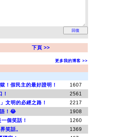
下頁 >>
更多我的博客 >>
入獄！假民主的最好證明！
1607
口！
2561
體」文明的必經之路！
2217
語！😂
1908
是一個笑話！
1260
世界笑話。
1369