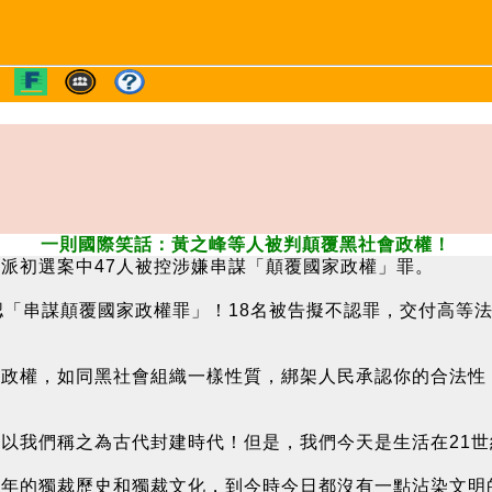
一則國際笑話：黃之峰等人被判顛覆黑社會政權！
派初選案中47人被控涉嫌串謀「顛覆國家政權」罪。
認「串謀顛覆國家政權罪」！18名被告擬不認罪，交付高等
黨政權，如同黑社會組織一樣性質，綁架人民承認你的合法性
以我們稱之為古代封建時代！但是，我們今天是生活在21世
千年的獨裁歷史和獨裁文化，到今時今日都沒有一點沾染文明