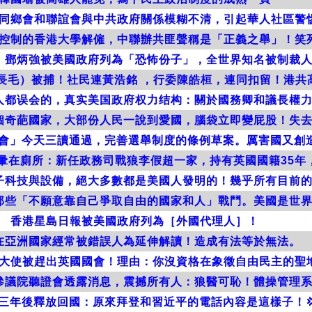
同鄉會和聯誼會與中共政府關係模糊不清，引起華人社區警
控制的香港大學解僱，中聯辦共匪聲稱是「正義之舉」！笑
，鄧炳強被美國政府列為「恐怖份子」，全世界知名被制裁
雄（長毛）被捕！社民連黃浩銘 ，行委陳皓桓，連同扣留！港
人都误会的，真实美国政府权力结构：關於國務卿和議長權
個奇葩國家，大部份人民一說到愛國，腦袋立即變屁股！失
會」今天三讀通過，完善選舉制度的條例草案。厲害國又創造
暈在廁所：新任政務司戰狼李假超一家，持有英國國籍35年，
子科技與設備，絕大多數都是美國人發明的！幾乎所有目前
那些「不願意靠自己爭取自由的國家和人」戰鬥。美國是世
香港星島日報被美國政府列為［外國代理人］！
在亞洲國家經常被錯誤人為延伸解讀！造成有法等於無法。
大使被趕出英國國會！理由：你沒資格在象徵自由民主的聖
參議院聽證會透露消息，震撼所有人：狼醫可恥！體操管理
三年後釋放回國：原來拜登和習近平的電話內容是這樣子！💢