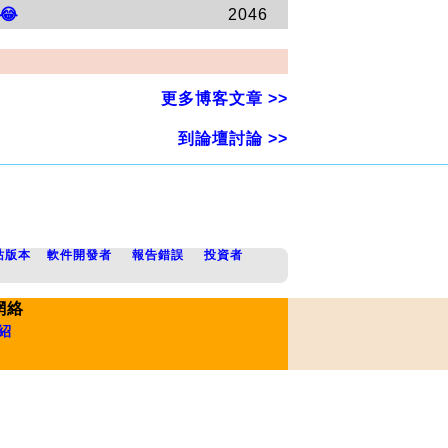
😂
2046
更多博客文章 >>
到論壇討論 >>
站版本
軟件開發者
報告錯誤
投資者
網絡
紹