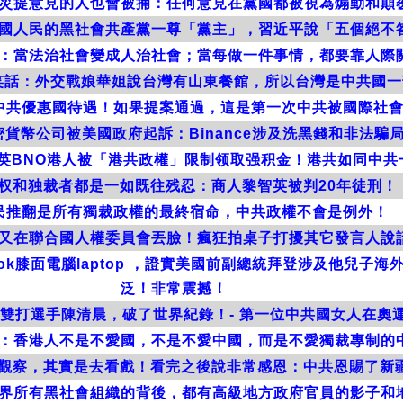
災提意見的人也會被捕：任何意見在黨國都被視為煽動和顛
國人民的黑社會共產黨一尊「黨主」，習近平說「五個絕不
：當法治社會變成人治社會；當每做一件事情，都要靠人際
笑話：外交戰娘華姐說台灣有山東餐館，所以台灣是中共國一
中共優惠國待遇！如果提案通過，這是第一次中共被國際社
貨幣公司被美國政府起訴：Binance涉及洗黑錢和非法騙
tch：移英BNO港人被「港共政權」限制领取强积金！港共如同中
权和独裁者都是一如既往残忍：商人黎智英被判20年徒刑！
民推翻是所有獨裁政權的最終宿命，中共政權不會是例外！
又在聯合國人權委員會丟臉！瘋狂拍桌子打擾其它發言人說
ok膝面電腦laptop ，證實美國前副總統拜登涉及他兒子
泛！非常震撼！
雙打選手陳清晨，破了世界紀錄！- 第一位中共國女人在奧運
：香港人不是不愛國，不是不愛中國，而是不愛獨裁專制的
觀察，其實是去看戲！看完之後說非常感恩：中共恩賜了新疆
界所有黑社會組織的背後，都有高級地方政府官員的影子和