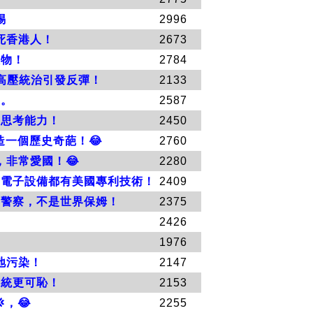
惕
2996
死香港人！
2673
人物！
2784
共高壓統治引發反彈！
2133
力。
2587
去思考能力！
2450
一個歷史奇葩！😂
2760
非常愛國！😂
2280
的電子設備都有美國專利技術！
2409
界警察，不是世界保姆！
2375
2426
1976
地污染！
2147
系統更可恥！
2153
，😂
2255