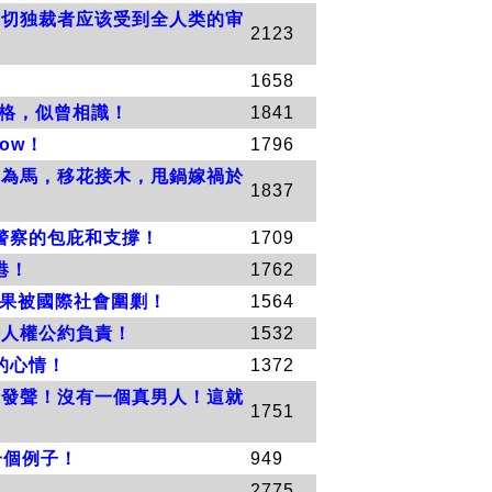
一切独裁者应该受到全人类的审
2123
1658
風格，似曾相識！
1841
ow！
1796
鹿為馬，移花接木，甩鍋嫁禍於
1837
警察的包庇和支撐！
1709
港！
1762
結果被國際社會圍剿！
1564
際人權公約負責！
1532
的心情！
1372
來發聲！沒有一個真男人！這就
1751
一個例子！
949
2775