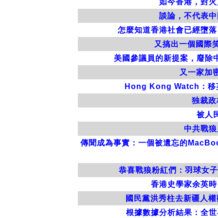
如今香港，對火
談論，不代表中
怎麼知道香港社會已經墮落
又搞出一個國際
美國參議員的新提案，廢除
又一家加密
Hong Kong Wa
独裁政
被人
中共戰狼
傳聞成為事實：一個被遺忘的MacBo
恭喜戰狼粉紅們：羽球女子
香港史學家余英時
國民黨洪秀柱去新疆人權
根據數據分析結果：全世