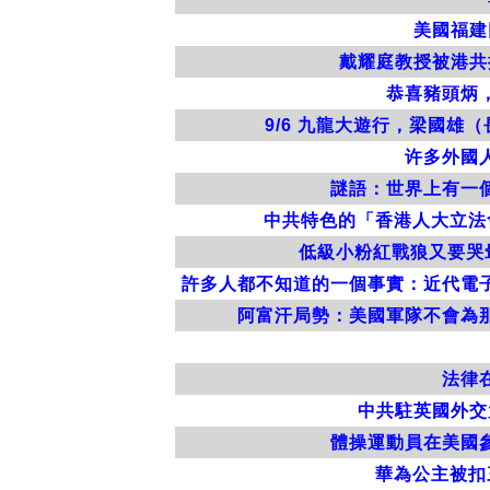
美國福建
戴耀庭教授被港共
恭喜豬頭炳
9/6 九龍大遊行，梁國
许多外國
謎語：世界上有一
中共特色的「香港人大立法
低級小粉紅戰狼又要哭
許多人都不知道的一個事實：近代電
阿富汗局勢：美國軍隊不會為
法律
中共駐英國外交
體操運動員在美國
華為公主被扣