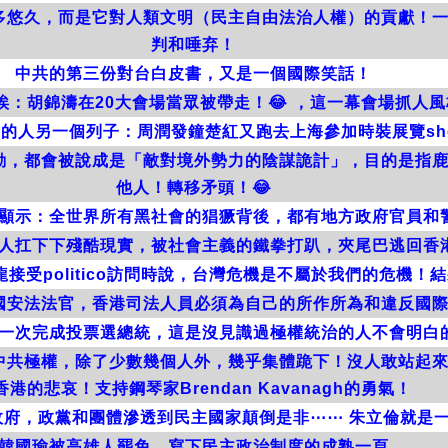
多悠久，而是它對人類文明（民主自由法治人權）的貢獻！
判和唾弃！
中共的第三份對台白皮書，又是一個國際笑話！
：胡錦濤在20大會場當眾被帶走！😂 ，這一幕會場抓人
的人另一個列子：周潤發鐘楚紅又跑去上海參加時裝展覽sh
動，都會被說成是「敵對境外勢力的陰謀詭計」，目的是指
他人！轉移矛頭！😂
顯示：全世界所有黑社會的猖獗背後，都有地方政府官員和
人扛下下殘酷現實，被社會主義的鐵拳打趴，夾尾巴逃回香
接受politico訪問時說，台灣危機是不屬於我們的危機！
國安法法官，香港司法人員必須為自己的所作所為和違反國
一次完成投票選總統，這是沒見識過極權統治的人不會明白
中共極權，除了少數幾個人外，幾乎集體跪下！沒人敢站起
香港的悲哀！支持鋼琴家Brendan Kavanagh的勇氣！
政府，政黨和團體滲透到民主國家顛倒是非⋯⋯ 朱立倫就是
韓國瑜被高雄人罷免，寫下民主政治制度的成熟一頁