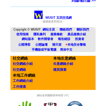
到論壇討論 >>
W
WUSIT 五四交流網
- 連接創意和想法 -
Copyright ©
WUSIT
網站主頁
聯絡我們
關於我們
使用指南
隱私條列
服務條款
產品服務介紹
網站版本
軟件開發者
報告錯誤
投資者
+
公開博客
公開論壇
聊天室
本地安全警報
手機版或平板電腦
简体中文
社交網絡
本地生意網絡
社交網絡介紹
生意網絡介紹
社交網絡
檔頁搜索
本地工作網絡
工作網絡介紹
工作搜索
網站使用國際標準時間 UTC