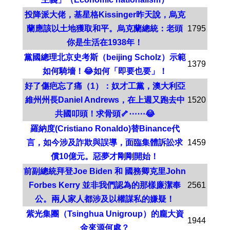
投降派大佬，基星格Kissinger昨天說，烏克
蘭應該以土地獲取和平。烏克蘭總統：老頭
1795
你是生活在1938年！
黨國總理北京史考斯（beijing Scholz）示範
1379
如何騎墻！😂如何「即要也要」！
好了傷疤忘了痛（1）：奴才工黨，澳大利亞
維州州長Daniel Andrews，在上週又跑去中
1520
共國叩頭！求骨頭🦴⋯⋯😂
羅納度(Cristiano Ronaldo)替Binance代
言，如今涉及詐欺與誤導，面臨集體訴訟求
1459
償10億元。惡夢才剛剛開始！
前副總統拜登Joe Biden 和 國務卿克里John
Forbes Kerry 並非我們認為的那樣廉潔奉
2561
公。兩人家人都涉及以權謀私的嫌疑！
紫光集團（Tsinghua Unigroup）的龐大資
1944
金來源何處？