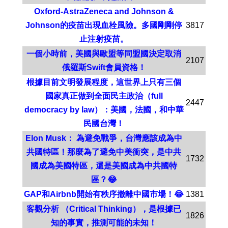
Oxford-AstraZeneca and Johnson &
Johnson的疫苗出現血栓風險。多國剛剛停
3817
止注射疫苗。
一個小時前，美國與歐盟等同盟國決定取消
2107
俄羅斯Swift會員資格！
根據目前文明發展程度，這世界上只有三個
國家真正做到全面民主政治（full
2447
democracy by law）：美國，法國，和中華
民國台灣！
Elon Musk： 為避免戰爭，台灣應該成為中
共國特區！那麼為了避免中美衝突，是中共
1732
國成為美國特區，還是美國成為中共國特
區？😂
GAP和Airbnb開始有秩序撤離中國市場！😂
1381
客觀分析 （Critical Thinking），是根據已
1826
知的事實，推測可能的未知！