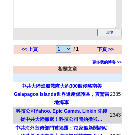
/
1
<< 上頁
下頁 >>
更多我的博客 >>
相關文章
中共大陸漁船戰隊大約300艘侵略南美
Galapagos Islands世界遺產保護區，震驚當
2385
地海軍
科技公司Yahoo, Epic Games, Linkin 先後
2343
從中共大陸撤退！科技公司開始撤啦…
中共海外宣傳部門被揭露：72家假新聞網站