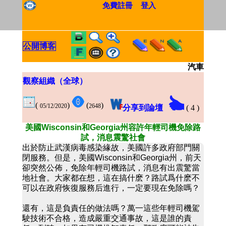
免費註冊
登入
公開博客
汽車
觀察組織（全球）
(
)
(
)
05/12/2020
2648
分享到論壇
(
4
)
美國Wisconsin和Georgia州容許年輕司機免除路
試，消息震驚社會
出於防止武漢病毒感染緣故，美國許多政府部門關
閉服務。但是，美國Wisconsin和Georgia州，前天
卻突然公佈，免除年輕司機路試，消息有出震驚當
地社會。大家都在想，這在搞什麽？路試爲什麽不
可以在政府恢復服務后進行，一定要現在免除嗎？
還有，這是負責任的做法嗎？萬一這些年輕司機駕
駛技術不合格，造成嚴重交通事故，這是誰的責