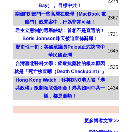
2274
Bay）， 目標中共！
美國FBI部門一些高層在處理［MacBook 電
2367
腦門］醜聞案中，行為非常可疑！
君主立憲制的選舉缺點：首相不是直選的！
1731
Boris Johnson昨天被迫宣佈辭職！
歷史性一刻；美國眾議長Pelosi正式訪問中
1645
華民國台灣
台灣臺北醫科大學：癌症抗藥性的根本原因
1535
就是「死亡檢查哨（Death Checkpoint）」
Hong Kong Watch：移英BNO港人被「港
共政權」限制领取强积金！港共如同中共一
1434
樣，都是匪類！
更多博客文章 >>