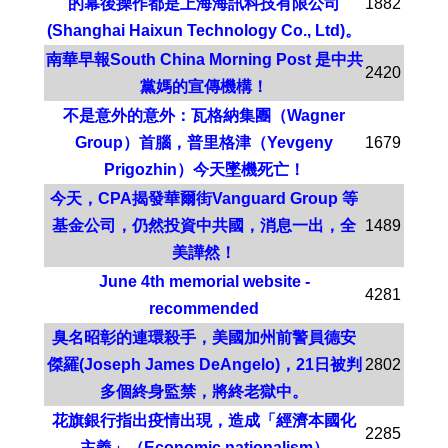
的幕後操作都是上海海訊科技有限公司
1882
(Shanghai Haixun Technology Co., Ltd)。
南華早報South China Morning Post 是中共
2420
黨媽的宣傳機構！
不是意外的意外：瓦格納集團（Wagner
Group）首腦，普里格津（Yevgeny
1679
Prigozhin）今天墜機死亡！
今天，CPA揭發華爾街Vanguard Group 等
基金公司，仍然投資中共國，消息一出，全
1489
美譁然！
June 4th memorial website -
4281
recommended
臭名昭彰的連環殺手，美國加州前警員德安
傑羅(Joseph James DeAngelo)，21日被判
2802
多個終身監禁，將終老獄中。
花旗銀行指出疫情出現，造成「經濟本國化
2285
主義」（Economic nationalism）