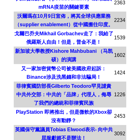
2363
mRNA疫苗的關鍵要素
沃爾瑪在10月9日宣佈，將其全球供應業務
2234
（supplier enablement）從中國搬往印度。
戈爾巴乔夫Mikhail Gorbachev走了：我給了
1539
俄羅斯人自由！但是，普金不是！
新加坡大學教授Kishore Mahbubani （马凯
1602
硕）的演講
又一家加密貨幣公司被美國政府起訴：
1424
Binance涉及洗黑錢和非法騙局！
菲律賓國防部長Gilberto Teodoro罕見譴責
中共外交部：中共的「品牌」代理人，侮辱
1226
了我們的總統和菲律賓民族
PlayStation 即將推出，但是微軟的Xbox卻
2453
沒有動靜？
英國保守黨議員Tobias Elwood表示- 向中共
3092
屈服獻媚不是辦法！