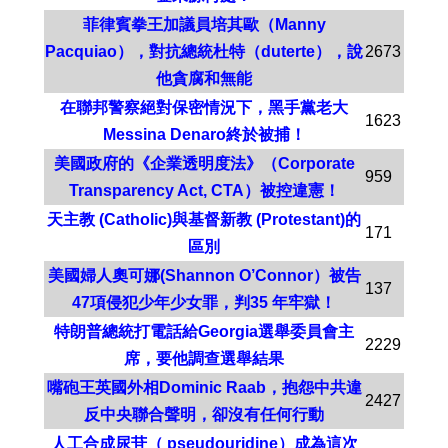
菲律賓拳王加議員培其歐（Manny
Pacquiao），對抗總統杜特（duterte），說
2673
他貪腐和無能
在聯邦警察絕對保密情況下，黑手黨老大
1623
Messina Denaro終於被捕！
美國政府的《企業透明度法》（Corporate
959
Transparency Act, CTA）被控違憲！
天主教 (Catholic)與基督新教 (Protestant)的
171
區別
美國婦人奧可娜(Shannon O’Connor）被告
137
47項侵犯少年少女罪，判35 年牢獄！
特朗普總統打電話給Georgia選舉委員會主
2229
席，要他調查選舉結果
嘴砲王英國外相Dominic Raab，抱怨中共違
2427
反中央聯合聲明，卻沒有任何行動
人工合成尿苷（ pseudouridine）成為這次