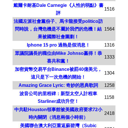
戴爾卡耐基Dale Carnegie《人性的弱點》書
1516
評
法國左派社會黨份子、馬卡龍接受politico訪
問時說，台灣危機是不屬於我們的危機！結
1564
果被國際社會圍剿！
Iphone 15 pro 過熱是假消息！
1316
眾議院議長的職位由Mike Johnso贏得！恭
1333
喜共和黨！
加密貨幣交易平台Binance被罰40億美元，
1304
這只是下一次危機的開始！
Amazing Grace Lyric: 奇妙的恩典歌詞
1258
波音公司的里程碑：新型太空人計程車
1158
Starliner成功升空！
中共駐Houston領事館被美國政府要求72小
2418
時內關閉（消息兩個小時前）
美國聯合澳大利亞重返蘇碧灣（Subic