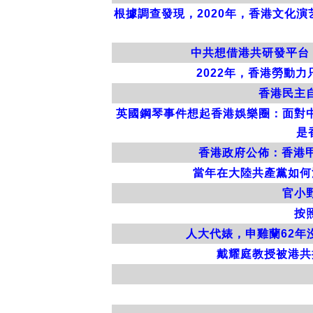
根據調查發現，2020年，香港文化
中共想借港共研發平台
2022年，香港勞動
香港民主
英國鋼琴事件想起香港娛樂圈：面對
是
香港政府公佈：香港
當年在大陸共產黨如何
官小
按
人大代婊，申雞蘭62
戴耀庭教授被港共