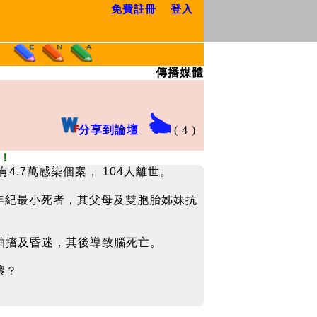
免費註冊
登入
傳播媒體
分享到論壇
(
4
)
！
.7萬感染個案， 104人離世。
來年紀最小死者，其父母及雙胞胎姊妹抗
抽搐及昏迷，其後導致腦死亡。
壞？