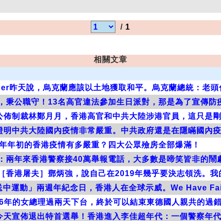
/
1
相關文章
nger昨天說，烏克蘭應該以土地獲取和平。烏克蘭總統：老頭
，秉公職守！13名高官違法參加生日派對，那是為了宣傳防疫
公佈制裁林鄭月月，香港高官和中共大陸涉港官員，這只是
證明中共大陸國內疫情非常嚴重。中共政府還是在隱瞞國內
年年初的香港疫情有多嚴重？四大公眾殮房全部爆滿！
：兩年來香港警察接40萬舉報電話，大多數是啼笑皆非的鬧劇
［香港屠夫］鄧炳強，說自己在2019年幾乎要決志領洗。我
送中運動」兩週年紀念日，香港人在全球示威。We Have Fai
16年的女總理過兩天下台，終於可以結束東德國人親共的過
今天宣佈退出特首選舉！香港進入李佳超年代：一個警察年