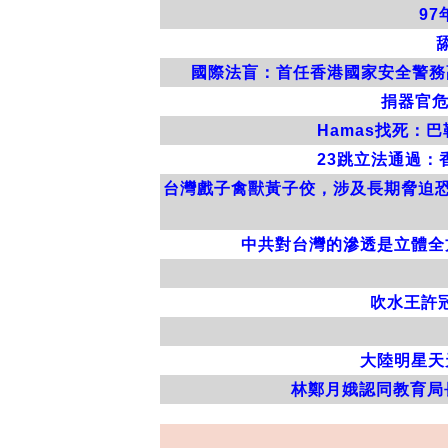
9
國際法盲：首任香港國家安全警務
捐器官危
Hamas找死：
23跳立法通過
台灣戲子禽獸黃子佼，涉及長期脅迫恐
中共對台灣的滲透是立體全
吹水王許
大陸明星天
林鄭月娥認同教育局