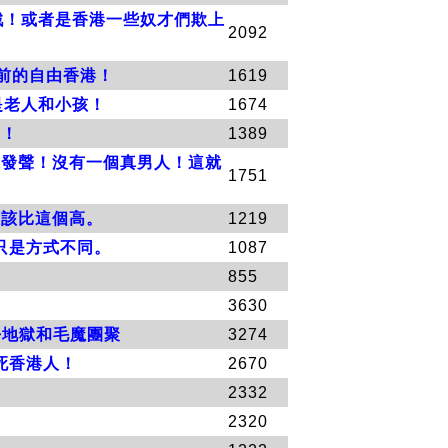
戲！或者是香港一些奴才們欺上
2092
前的自由香港！
1619
是老人和小孩！
1674
載！
1389
來發聲！沒有一個真男人！這就
1751
應該比這個高。
1219
只是方式不同。
1087
855
3630
去地獄和毛魔團聚
3274
死香港人！
2670
2332
2320