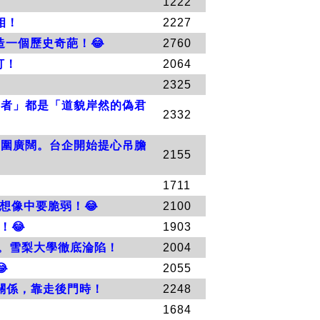
1222
相！
2227
一個歷史奇葩！😂
2760
打！
2064
2325
國者」都是「道貌岸然的偽君
2332
範圍廣闊。台企開始提心吊膽
2155
1711
想像中要脆弱！😂
2100
！😂
1903
頭。雪梨大學徹底淪陷！
2004

2055
關係，靠走後門時！
2248
1684