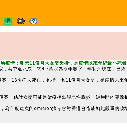
香港疫情：昨天11個月大女嬰夭折，是疫情以來年紀最小死者
，其中近八成、約4.7萬宗為今年數字。年初到現在，已經有4
性個案，13名病人死亡，包括一名11個月大女嬰，是疫情以
亡個案，估計女嬰可能是染疫後出現急性腦炎，短時間內導致
為什麼這次的omicron病毒會對香港會造成如此嚴重的破