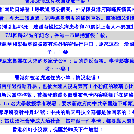
香港疫情沒有表面那麼平靜！
稚園近日爆發上呼吸道感染個案。外界懷疑港府隱瞞疫情真
會」今天三讀通過，完善選舉制度的條例草案。厲害國又創造
台灣引起43死，建議有慢性疾病患者和70歲以上老人不要施
7/1回歸24週年紀念，香港一市民捅驚後自殺。
董建華和梁振英被披露有海外秘密銀行戶口，原來這些「愛
子」！😂
灣遠東集團在大陸的多家子公司：目的是反台獨。事情影響
啦⋯⋯😂！
香港如被老虎逮住的小羊，情況悲慘！
這兩年過得唔容易，也被大陸人視為禁言！小粉紅的玻璃心比
狼新民黨李梓敬，被揭發追蹤多個發布色情內容嘅帳戶在網絡
：15 名大學教授学者联署，要求新政府向中共帝國跪下叩
部即將發射神舟14號：中共的航天科技全部都是偷回來的！
：當法治社會變成人治社會；當每做一件事情，都要靠人際
香港科幻小說家，倪匡於昨天下午離世！