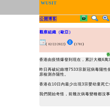
WUSIT
公開博客
觀察組織（歐亞）
(
)
(
)
02/22/2022
1781
香港由疫情爆發到現在，累計大概6萬宗
昨日再破紀錄增7533宗新冠病毒陽
原檢測亦陽性。
香港在10日內最少出現3宗嬰幼童死
我們開始奇怪，前幾次病毒變種都沒事，