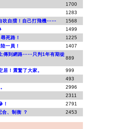
1700
1283
自吹自擂！自己打飛機⋯⋯
1568

1499
自尋死路！
1225
大陸一員！
1407
上傳到網路⋯⋯只判1年有期徒
889
定居！震驚了大家。
999
493
家。
2996
2311
！
2791
合、制衡 ？
2453