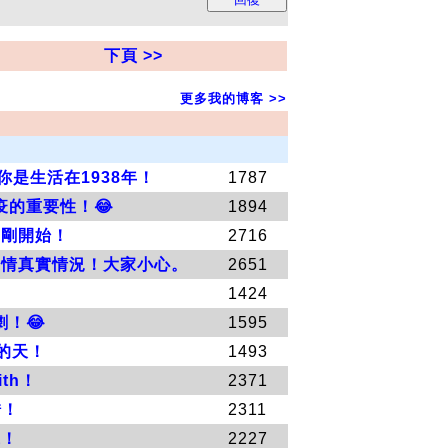
下頁 >>
更多我的博客 >>
你是生活在1938年！
1787
的重要性！😂
1894
剛剛開始！
2716
疫情真實情況！大家小心。
2651
1424
！😂
1595
的天！
1493
th！
2371
錯！
2311
代！
2227