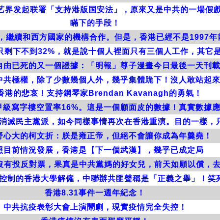
演艺界发起联署「支持港版国安法」，原來又是中共的一場假
瞞下的手段！
，繼續和西方國家的機構合作。但是，香港已經不是1997年
力只剩下不到32%，就是說十個人裡面只有三個人工作，其它
自由已死的又一個證據：「明報」尊子漫畫今日最後一天刊
中共極權，除了少數幾個人外，幾乎集體跪下！沒人敢站起
香港的悲哀！支持鋼琴家Brendan Kavanagh的勇氣！
甲級寫字樓空置率16%。這是一個顧面皮的數據！真實數據
消滅民主黨派，如今同樣事情再次在香港重演。目的一樣，
野心大的柯文折：朕是雍正帝，但絕不會讓你成為年羹堯！
照目前情況發展，香港是【下一個武漢】，幾乎已成定局
年沒有投反對票，果真是中共黨媽的好女兒，前天如願以償，
控制的香港大學解僱，中聯辦共匪聲稱是「正義之舉」！笑
香港8.31事件一週年紀念！
中共抗疫表彰大會上演鬧劇，現實疫情完全失控！