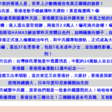
7年前的香港人是，世界上少數幾個沒有真正國籍的族群！
舔共派，香港老歌手鍾鎮濤昨天撲街！算是報應嗎？😂
副處長劉賜蕙昨天說，香港國安法在外國有效！井底之蛙的
機：港人退出器官捐贈，兩個月2.8萬人！嚇死港共政權！
巴勒斯坦HAMAS解放軍昨天突襲以色列，如螞蟻衝向獅子，
：香港正式進入極權統治年代，和中共國專制接軌，正式成為
嚇，逼迫37名受害者，包括7名未成年少女，並拍攝性影像
刑！
方位的：台灣移民署無意中透露消息，中配約14萬餘人在台
香港國：香港雨傘運動11週年紀念⋯⋯
冠傑又出來唱歌，這次肯定又吹香港好，大家好，香港是我
疫情持續擴大，日本印度印尼泰國開始失控
天喊愛中共國，原來他們都是一批拿外國護照的人！哈哈哈
長楊潤雄：香港沒有三權分立！三權關係是各司其職、互相配