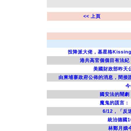
<< 上頁
投降派大佬，基星格Kissi
港共高官個個目有法紀
美國財政部昨天
由柬埔寨政府公佈的消息，間接
今
國安法的鬧劇
魔鬼的謊言：
6/12，「反
統治德國
林鄭月娥