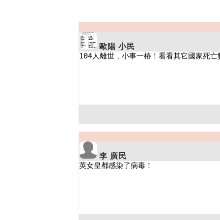
歐陽 小民
李 廣民