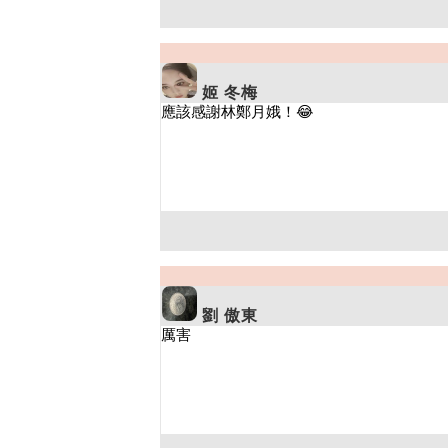
姬 冬梅
劉 傲東