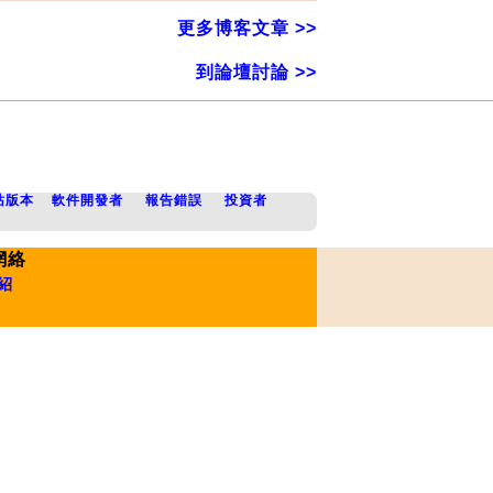
更多博客文章 >>
到論壇討論 >>
站版本
軟件開發者
報告錯誤
投資者
網絡
紹