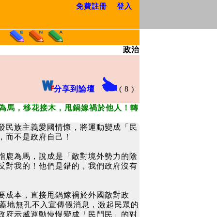
免費註冊
登入
政治
分享到論壇
(
8
)
為馬，移花接木，甩鍋嫁禍於他人！轉
發民族主義愛國情懷，將運動變成「民
，而不是政府自己！
指鹿為馬，說成是「敵對境外勢力的陰
反對我的！他們是錯的，我們政府沒有
要成本，直接甩鍋嫁禍於外國敵對政
天蓋地無孔不入宣傳假消息，激起民眾的
政府示威運動慢慢變成「民鬥民」的對