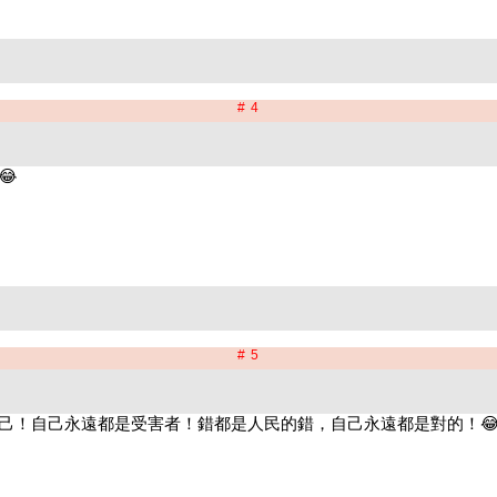
# 4
# 5