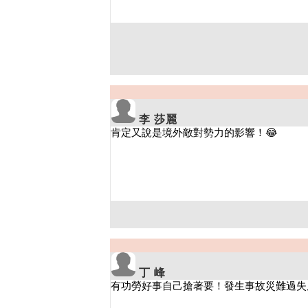
李 莎麗
丁 峰