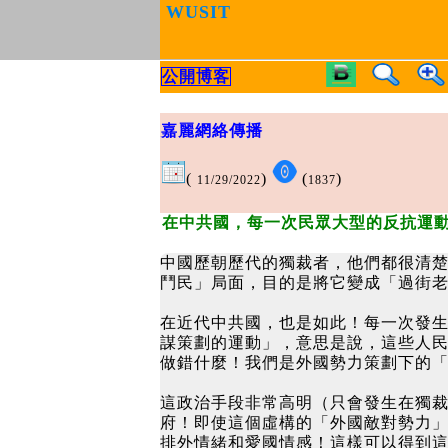
WUSIT
公開博客
嘉麗網絡傳播
(
)
(
)
11/29/2022
1837
在中共國，每一次民眾大型的反抗運
中國歷朝歷代的獨裁者，他們都很清
鬥民」局面，目的是將它變成「過街
在近代中共國，也是如此！每一次發
謀策劃的運動」，意思是說，這些人
做錯什麼！我們是外國勢力策劃下的「
這政治手段非常高明（只會發生在獨
府！即使這個虛構的「外國敵對勢力」
排外情緒和愛國情感！這樣可以得到