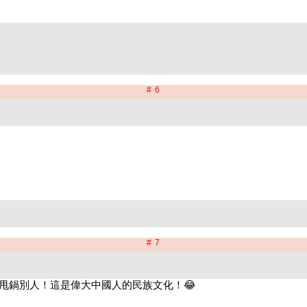
# 6
# 7