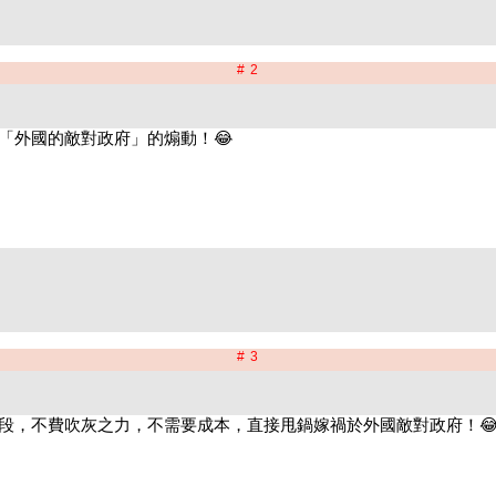
# 2
# 3