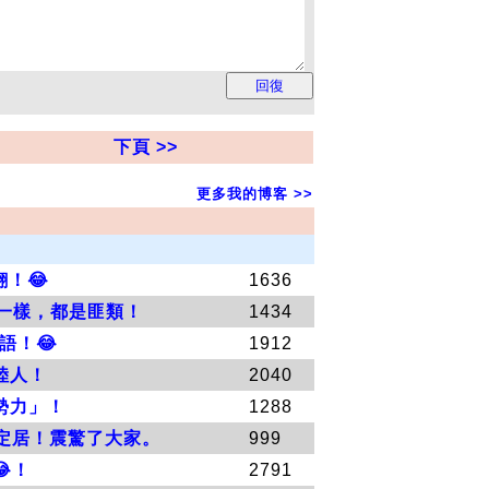
下頁 >>
更多我的博客 >>
！😂
1636
共一樣，都是匪類！
1434
語！😂
1912
陸人！
2040
勢力」！
1288
定居！震驚了大家。
999
！
2791