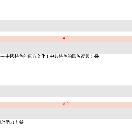
# 8
# 9