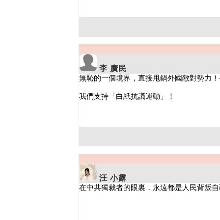
李 廣民
汪 小露