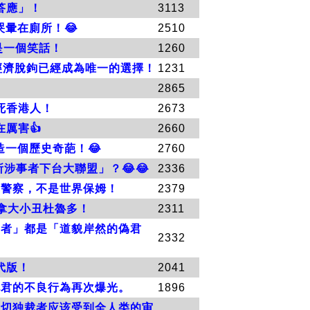
答應」！
3113
暈在廁所！😂
2510
是一個笑話！
1260
經濟脫鉤已經成為唯一的選擇！
1231
2865
死香港人！
2673
厲害👍
2660
一個歷史奇葩！😂
2760
涉事者下台大聯盟」？😂😂
2336
界警察，不是世界保姆！
2379
拿大小丑杜魯多！
2311
國者」都是「道貌岸然的偽君
2332
代版！
2041
此君的不良行為再次爆光。
1896
一切独裁者应该受到全人类的审