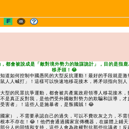
動，都會被說成是「敵對境外勢力的陰謀詭計」，目的是指鹿
移矛頭！😂
楚知道如何控制中國愚民的大型反抗運動！最好的手段就是激
老鼠人人喊打」！這樣可以快速地移花接木，將矛頭指向別人
生大型的民眾抗爭運動，都會被共產黨政府領導人移花接木，
民不是真正反對我，是他們受外國敵對勢力的欺騙和誤導，才
受害者」！這些人是施暴者，是叛國賊！😂
裁國家），不需要承認自己的過失，可以不費吹灰之力，不需
根本不存在！😂！他們會通過國家宣傳機器，在媒體上鋪
這部分人的同情和支持，這些人會為政權對抗那些抗議者！反