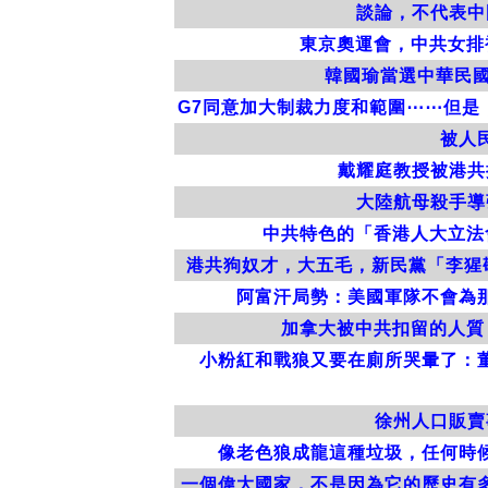
談論，不代表中
東京奧運會，中共女排
韓國瑜當選中華民國
G7同意加大制裁力度和範圍⋯⋯但
被人
戴耀庭教授被港共
大陸航母殺手導
中共特色的「香港人大立法
港共狗奴才，大五毛，新民黨「李猩
阿富汗局勢：美國軍隊不會為
加拿大被中共扣留的人質
小粉紅和戰狼又要在廁所哭暈了：
徐州人口販賣
像老色狼成龍這種垃圾，任何時
一個偉大國家，不是因為它的歷史有