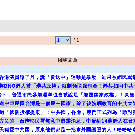
/
1
相關文章
香港演員甄子丹，說「反送中」運動是暴動，結果被網民罵翻
tch：移英BNO港人被「港共政權」限制领取强积金！港共如同中
治下，普通市民參加選舉也會被說是「顛覆國家政權」！真無
道中華民國台灣是一個民主國家，除了被洗腦教育的中共大
過「國防授權提案」：中共國，香港，澳門正式列為「敵對
方位的：台灣移民署無意中透露消息，中配約14萬餘人在台
天喊愛中共國，原來他們都是一批拿外國護照的人！哈哈哈