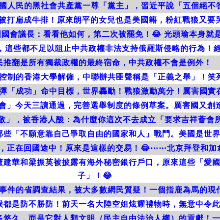
國人民的黑社會共產黨一尊「黨主」，習近平說「五個絕不
被打扁成牛排！原來朗平的女兒也是美國籍，粉紅戰狼又要哭
國會議長：看看他如何，第二次被罷免！😂 光頭瑜本身就
是，這些都不足以阻止中共政權非法支持俄羅斯侵略的行為！
民推翻是所有獨裁政權的最終宿命，中共政權不會是例外！
控制的香港大學解僱，中聯辦共匪聲稱是「正義之舉」！笑
彈「成功」命中目標，世界轟動！戰狼激動萬分！厲害國實在
會」今天三讀通過，完善選舉制度的條例草案。厲害國又創造
敬」，被香港人酸：為什麼你這次不去成立「要求吉祥薈會所
那些「不願意靠自己爭取自由的國家和人」戰鬥。美國是世
，正在回國途中！原來是這樣的交易！😂⋯⋯北京拜登和加
董建華和梁振英被披露有海外秘密銀行戶口，原來這些「愛
子」！😂
事件的省調查結果，被大多數網民質疑！一個指鹿為馬的現
候都是防不勝防！前天一名大陸空姐炫耀禮物時，無意中令
多悠久，而是它對人類文明（民主自由法治人權）的貢獻！