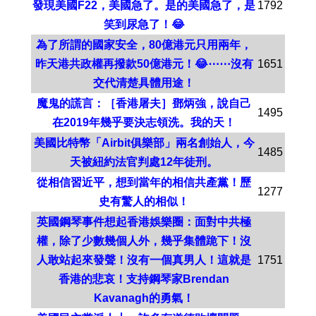
發現美國F22，美國急了。是的美國急了，是
1792
笑到尿急了！😂
為了所謂的國家安全，80億港元只用兩年，
昨天港共政權再撥款50億港元！😂⋯⋯沒有
1651
交代清楚具體用途！
魔鬼的謊言：［香港屠夫］鄧炳強，說自己
1495
在2019年幾乎要決志領洗。我的天！
美國比特幣「Airbit俱樂部」兩名創始人，今
1485
天被紐約法官判處12年徒刑。
從相信習近平，想到當年的相信共產黨！歷
1277
史有驚人的相似！
英國鋼琴事件想起香港娛樂圈：面對中共極
權，除了少數幾個人外，幾乎集體跪下！沒
人敢站起來發聲！沒有一個真男人！這就是
1751
香港的悲哀！支持鋼琴家Brendan
Kavanagh的勇氣！