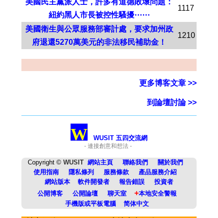
美國民主黨派人士，許多有道德敗壞問題：
1117
紐約黑人市長被控性騷擾⋯⋯
美國衛生與公眾服務部審計處，要求加州政
1210
府退還5270萬美元的非法移民補助金！
更多博客文章 >>
到論壇討論 >>
W
WUSIT 五四交流網
- 連接創意和想法 -
Copyright ©
WUSIT
網站主頁
聯絡我們
關於我們
使用指南
隱私條列
服務條款
產品服務介紹
網站版本
軟件開發者
報告錯誤
投資者
+
公開博客
公開論壇
聊天室
本地安全警報
手機版或平板電腦
简体中文