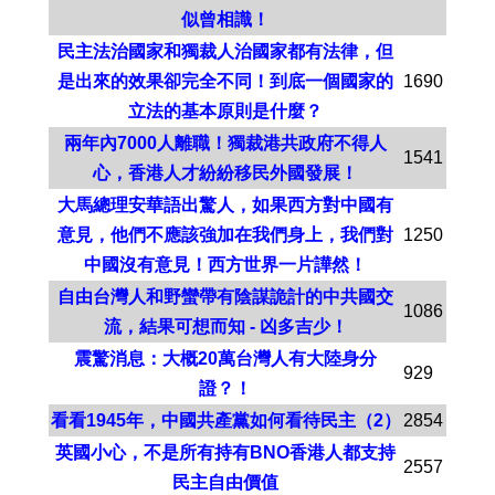
似曾相識！
民主法治國家和獨裁人治國家都有法律，但
是出來的效果卻完全不同！到底一個國家的
1690
立法的基本原則是什麼？
兩年內7000人離職！獨裁港共政府不得人
1541
心，香港人才紛紛移民外國發展！
大馬總理安華語出驚人，如果西方對中國有
意見，他們不應該強加在我們身上，我們對
1250
中國沒有意見！西方世界一片譁然！
自由台灣人和野蠻帶有陰謀詭計的中共國交
1086
流，結果可想而知 - 凶多吉少！
震驚消息：大概20萬台灣人有大陸身分
929
證？！
看看1945年，中國共產黨如何看待民主（2）
2854
英國小心，不是所有持有BNO香港人都支持
2557
民主自由價值