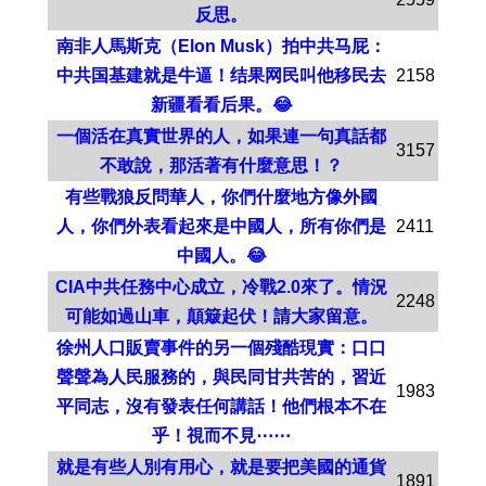
反思。
南非人馬斯克（Elon Musk）拍中共马屁：
中共国基建就是牛逼！结果网民叫他移民去
2158
新疆看看后果。😂
一個活在真實世界的人，如果連一句真話都
3157
不敢說，那活著有什麼意思！？
有些戰狼反問華人，你們什麼地方像外國
人，你們外表看起來是中國人，所有你們是
2411
中國人。😂
CIA中共任務中心成立，冷戰2.0來了。情況
2248
可能如過山車，顛簸起伏！請大家留意。
徐州人口販賣事件的另一個殘酷現實：口口
聲聲為人民服務的，與民同甘共苦的，習近
1983
平同志，沒有發表任何講話！他們根本不在
乎！視而不見⋯⋯
就是有些人別有用心，就是要把美國的通貨
1891