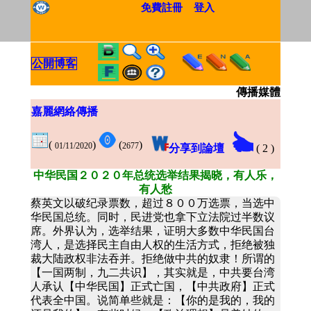
免費註冊
登入
公開博客
傳播媒體
嘉麗網絡傳播
(
)
(
)
01/11/2020
2677
分享到論壇
(
2
)
中华民国２０２０年总统选举结果揭晓，有人乐，
有人愁
蔡英文以破纪录票数，超过８００万选票，当选中
华民国总统。同时，民进党也拿下立法院过半数议
席。外界认为，选举结果，证明大多数中华民国台
湾人，是选择民主自由人权的生活方式，拒绝被独
裁大陆政权非法吞并。拒绝做中共的奴隶！所谓的
【一国两制，九二共识】，其实就是，中共要台湾
人承认【中华民国】正式亡国，【中共政府】正式
代表全中国。说简单些就是：【你的是我的，我的