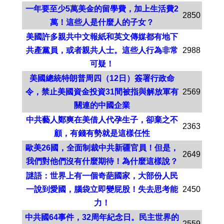
一年要至少5萬美金的留學費，加上生活費2
2850
萬！這些人是什麼人的子女？
美國許多親共中文報紙和英文傳媒都有地下
共產黨員，或者親共人士。這些人行為非常
2988
可疑！
美國總統特朗普周四（12日）簽署行政命
令，禁止美國資金投資31間被指與解放軍有
2569
關連的中國企業
中共藝人鄭爽在美借人代孕生子，卻棄之不
2363
顧，有錢有勢就是這樣任性
歐美26國，全面制裁中共新疆官員！但是，
2649
我們對他們沒有什麼期待！為什麼這樣說？
謎語：世界上有一個奇葩國家，大部份人民
一說到愛國，腦袋立即變屁股！失去思考能
2450
力！
中共國64事件，32周年紀念日。民主世界的
2559