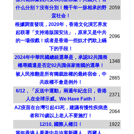
什么分别？没有分別！幾千年一脉相承的野
2059
蛮社会！
根據調查發現，2020年，香港文化演艺界发
起联署「支持港版国安法」，原來又是中共
2096
的一場假戲！或者是香港一些奴才們欺上瞞
下的手段！
2024年中華民國總統選舉是，承認92共識喪
1348
權辱國還是否定92共識保家衛國的選舉！
被人民推翻是所有獨裁政權的最終宿命，中
2865
共政權不會是例外！
6/12，「反送中運動」兩週年紀念日，香港
2371
人在全球示威。We Have Faith！
AZ疫苗在台灣引起43死，建議有慢性疾病患
2064
者和70歲以上老人不要施打！
12/10, 國際人權日！
1922
當年香港人看著中共迫害新疆人，西藏人，