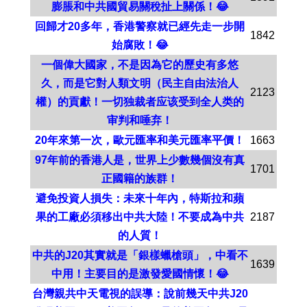
膨脹和中共國貿易關稅扯上關係！😂
回歸才20多年，香港警察就已經先走一步開
1842
始腐敗！😂
一個偉大國家，不是因為它的歷史有多悠
久，而是它對人類文明（民主自由法治人
2123
權）的貢獻！一切独裁者应该受到全人类的
审判和唾弃！
20年來第一次，歐元匯率和美元匯率平價！
1663
97年前的香港人是，世界上少數幾個沒有真
1701
正國籍的族群！
避免投資人損失：未來十年內，特斯拉和蘋
果的工廠必須移出中共大陸！不要成為中共
2187
的人質！
中共的J20其實就是「銀樣蠟槍頭」，中看不
1639
中用！主要目的是激發愛國情懷！😂
台灣親共中天電視的誤導：說前幾天中共J20