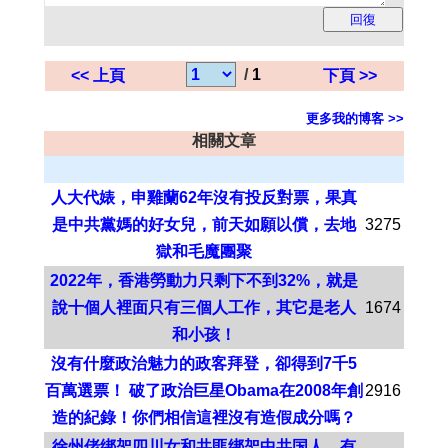
/
1
<< 上頁
下頁 >>
更多我的博客 >>
相關文章
人大代婊，申雞蘭62年沒有投反對票，果真
是中共黨媽的好女兒，前天如願以償，去地
3275
獄和毛魔團聚
2022年，香港勞動力只剩下不到32%，就是
說十個人裡面只有三個人工作，其它是老人
1674
和小孩！
沒有什麼政治魅力的政客拜登，卻得到7千5
百萬選票！ 破了政治巨星Obama在2008年創
2916
造的紀錄！你們相信這裡沒有造假成分嗎？
徐州佬绑架四川女和共匪绑架中共国人，有