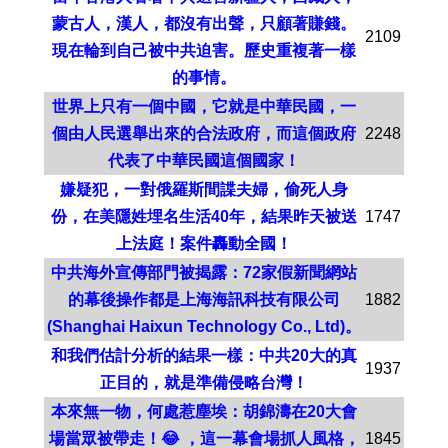
蒙古人，漢人，都沒有出聲，只顧著賺錢。
2109
現在輪到自己被中共迫害。歷史重複著一樣
的事情。
世界上只有一個中國，它就是中華民國，一
個由人民選舉出來的合法政府，而這個政府
2248
代表了中華民國這個國家！
嫌疑犯，一對俄羅斯間諜夫婦，偷死人身
份，在美隱姓埋名生活40年，結果昨天被送
1747
上法庭！案件轟動全國！
中共海外宣傳部門被揭露：72家假新聞網站
的幕後操作都是上海海訊科技有限公司
1882
(Shanghai Haixun Technology Co., Ltd)。
和我們估計分析的結果一樣：中共20大的真
1937
正目的，就是準備侵略台灣！
本來無一物，何處惹塵埃：胡錦濤在20大會
場當眾被帶走！😂 ，這一幕會場抓人風格，
1845