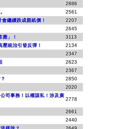
2886
淚。
2561
估計會繼續跌成厠紙價！
2207
2645
答應」！
3113
共高壓統治引發反彈！
2134
。
2347
話
2623
2367
女？
2850
2020
海外公司事務！以權謀私！涉及廣
2778
2661
2440
麼這樣說？
2649