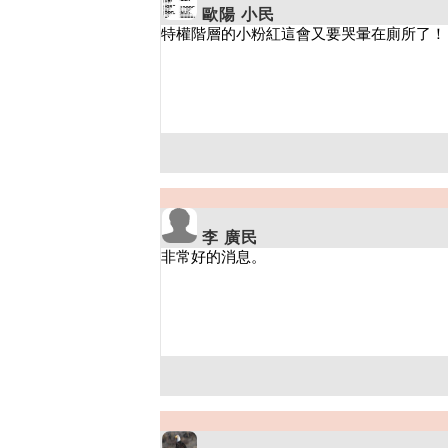
歐陽 小民
李 廣民