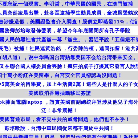
不要忘記一個現實。李明哲，中華民國的國民，在澳門被捕
人員突然凌晨出擊，赴各區逮捕學生動員成員，全城風聲鶴
務報告涉嫌造假，美國證監會介入調查！股價立即蒸發11%，
國務卿彭培歐發佈聲明，希望今年年底關閉所有孔子學院
國人民的黑社會共產黨一尊「黨主」，習近平說「五個絕不
雄（長毛）被捕！社民連黃浩銘 ，行委陳皓桓，連同扣留！港
（胡八道），说中华民国台湾贴靠美国不会给台湾带来安全
又在聯合國人權委員會丟臉！瘋狂拍桌子打擾其它發言人說
四十萬小粉紅在美留學，白宮安全官員卻認為沒問題！
少5萬美金的留學費，加上生活費2萬！這些人是什麼人的子
美國取消香港抽籤移民簽證
ok膝面電腦laptop ，證實美國前副總統拜登涉及他兒子
泛！非常震撼！
美國普通市民，看不見中共的威脅問題，他們也不在乎！
彭培歐說，台灣中華民國從來都不屬於中共國！
面制裁中共新疆官員！但是，我們對他們沒有什麼期待！為什