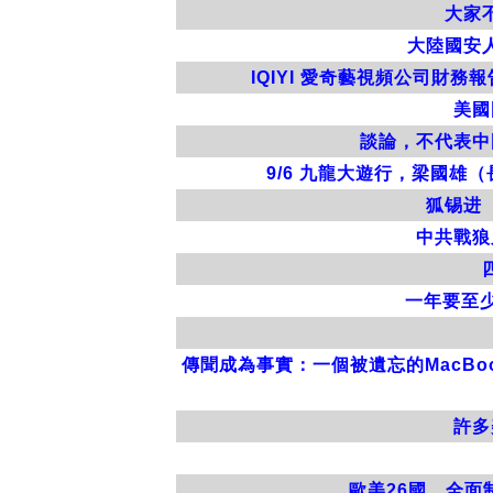
大家
大陸國安
IQIYI 愛奇藝視頻公司財
美國
談論，不代表中
9/6 九龍大遊行，梁國
狐锡进
中共戰狼
一年要至
傳聞成為事實：一個被遺忘的MacBo
許多
歐美26國，全