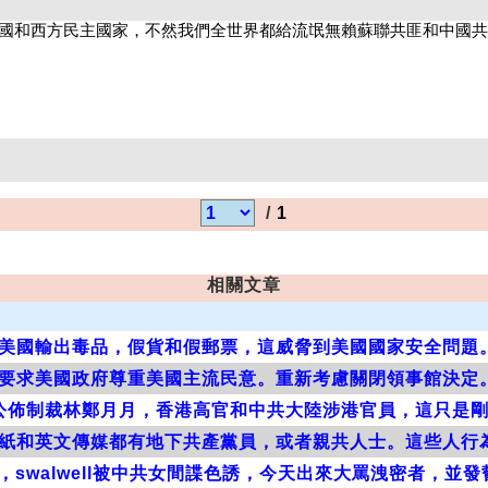
/
1
相關文章
美國輸出毒品，假貨和假郵票，這威脅到美國國家安全問題
要求美國政府尊重美國主流民意。重新考慮關閉領事館決定
公佈制裁林鄭月月，香港高官和中共大陸涉港官員，這只是
紙和英文傳媒都有地下共產黨員，或者親共人士。這些人行
，swalwell被中共女間諜色誘，今天出來大罵洩密者，並發