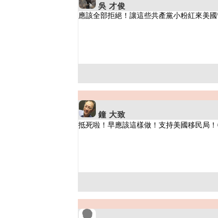
吳 才俊
鐘 大致