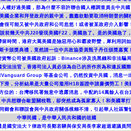
人權好過美國，那為什麼不容許聯合國人權調查員去中共國自
美國企業和拜登政府的親中派，蠢蠢欲動要取消特朗普的關
會很可能又被中共政府和公司忽悠！或者被某政府介入影響
說前幾天中共J20發現美國F22，美國急了。是的美國急了，
滯留時間，港府大罵美國是險惡用心和霸凌野蠻，犀利用詞
斯卡頒獎典禮，竟然請一位中共政協委員甄子丹任頒獎嘉賓！
貨幣公司被美國政府起訴：Binance涉及洗黑錢和非法騙
國安法法官，香港司法人員必須為自己的所作所為和違反國
Vanguard Group 等基金公司，仍然投資中共國，消息
劇下滑，分析結果是大量公司濫用H1B簽證申請廉價勞工！美
方位的：台灣移民署無意中透露消息，中配約14萬餘人在台
：中共想聯合歐盟關稅戰，卻突然成為孤家寡人！和美國單打
同鄉會和聯誼會與中共政府關係模糊不清，引起華人社區警
中華民國，是中華人民共和國的祖國
還是國安法大？律政司長鄭若驊與保安局長李家超迴避議員