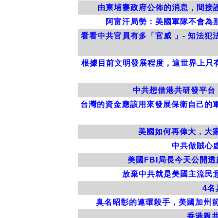
由柬埔寨政府公佈的消息，間接
阿富汗局勢：美國軍隊不會為
看看中共官員有多「官威 」- 知法
根據目前文明發展程度，這世界上只有三個
中共想借港共研發平台
台灣的資金應該用來發展保衛自己的軍
美國如何再偉大，大
中共做賊心
美國FBI局長今天公開
放棄中共就是美國主流民
4
臭名昭彰的連環殺手，美國加州前警員
香港親共