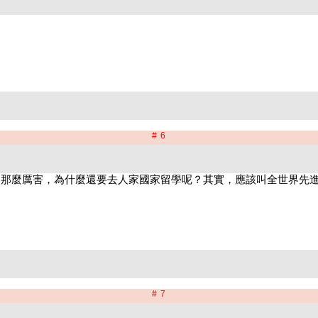
# 6
# 7