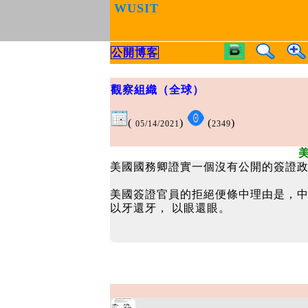
WUSIT
公開博客
觀察組織（全球）
(
)
(
)
05/14/2021
2349
美國國務卿證實一個沒有公開的簽證
美國簽證官員的拒絕便條中理由是，
以牙還牙， 以眼還眼。