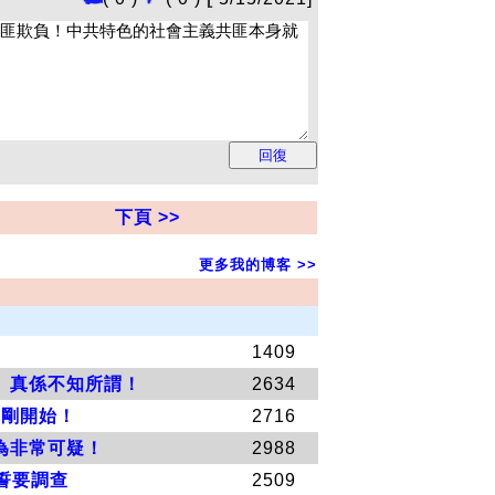
下頁 >>
更多我的博客 >>
。
1409
。真係不知所謂！
2634
剛剛開始！
2716
為非常可疑！
2988
誓要調查
2509