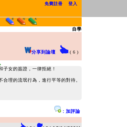
免費註冊
登入
自學
分享到論壇
(
6
)
。
和子女的簽證，一律拒絕！
不合理的流氓行為，進行平等的對待。
: 加評論