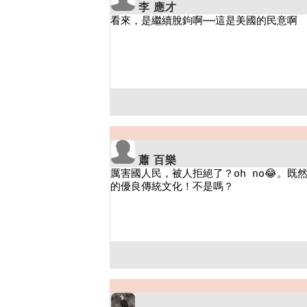
李 應才
蕭 百樂