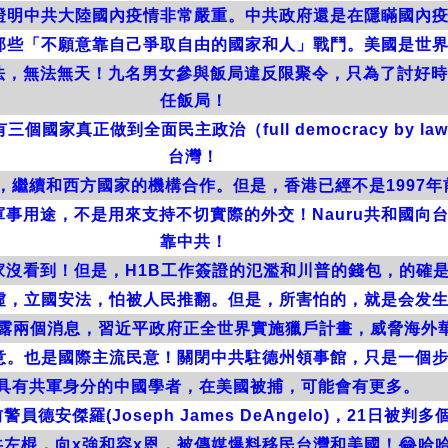
證明中共大陸國內疫情非常嚴重。中共政府還是在隱瞞國內
那些「不願意靠自己爭取自由的國家和人」戰鬥。美國是世
犯法，無法無天！九名男女參與飯局違反限聚令，只為了討好
任飯局！
國家真正做到全面民主政治（full democracy by 
台灣！
，繼續和西方國家的機構合作。但是，香港已經不是1997年
事用途，不是用來支持不切實際的外交！Nauru共和國向
靠中共！
家沒看到！但是，H1B工作簽證的氾濫和川普的錢包，的確
虛，立國安法，怕被人民推翻。但是，所害怕的，就是会发
透露兩個消息，習近平政府正全世界實施獵戶計畫，威脅海外
意。也是國際主流民意！關閉中共駐德州領事館，只是一個
名具有共軍身分的中國學者，在美國被捕，可能會有更多。
德安傑羅(Joseph James DeAngelo)，21日被
左棍，向x強和容x恩，被傳媒爆料移民台灣和美國！😂哈