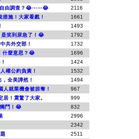
由調查？😂⋯⋯😂
2116
稅措施！大家看戲！
1661
！
1493
是笑到尿急了！😂
1792
如中共外交部！
1732
什麼意思？😂
1696
局！
1424
際人權公約負責！
1532
一出，全美譁然！
1494
國人就業機會被掠奪！
967
定居！震驚了大家。
999
獨鬥！😂
832
惕
2996
2342
問題
2511