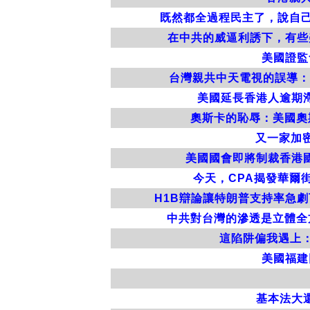
既然都全過程民主了，說自己
在中共的威逼利誘下，有些
美國證監
台灣親共中天電視的誤導：
美國延長香港人逾期
奧斯卡的恥辱：美國奧
又一家加密
美國國會即將制裁香港
今天，CPA揭發華爾街
H1B辯論讓特朗普支持率急
中共對台灣的滲透是立體全
這陷阱偏我遇上
美國福建
基本法大