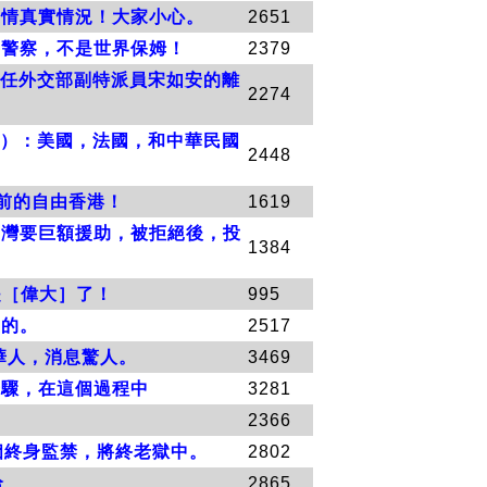
疫情真實情況！大家小心。
2651
界警察，不是世界保姆！
2379
時任外交部副特派員宋如安的離
2274
law）：美國，法國，和中華民國
2448
前的自由香港！
1619
台灣要巨額援助，被拒絕後，投
1384
是［偉大］了！
995
生的。
2517
華人，消息驚人。
3469
步驟，在這個過程中
3281
2366
判多個終身監禁，將終老獄中。
2802
哈
2865