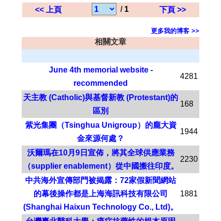
/
1
<< 上頁
下頁 >>
更多我的博客 >>
相關文章
June 4th memorial website -
4281
recommended
天主教 (Catholic)與基督新教 (Protestant)的
168
區別
紫光集團（Tsinghua Unigroup）的龐大資
1944
金來源何處？
沃爾瑪在10月9日宣佈，將其全球供應業務
2230
（supplier enablement）從中國搬往印度。
中共海外宣傳部門被揭露：72家假新聞網站
的幕後操作都是上海海訊科技有限公司
1881
(Shanghai Haixun Technology Co., Ltd)。