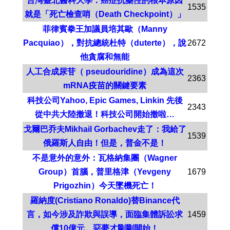
台灣臺北醫科大學：癌症抗藥性的根本原因
1535
就是「死亡檢查哨（Death Checkpoint）」
菲律賓拳王加議員培其歐（Manny
Pacquiao），對抗總統杜特（duterte），說
2672
他貪腐和無能
人工合成尿苷（ pseudouridine）成為這次
2363
mRNA疫苗的關鍵要素
科技公司Yahoo, Epic Games, Linkin 先後
2343
從中共大陸撤退！科技公司開始撤啦…
戈爾巴乔夫Mikhail Gorbachev走了：我給了
1539
俄羅斯人自由！但是，普金不是！
不是意外的意外：瓦格納集團（Wagner
Group）首腦，普里格津（Yevgeny
1679
Prigozhin）今天墜機死亡！
羅納度(Cristiano Ronaldo)替Binance代
言，如今涉及詐欺與誤導，面臨集體訴訟求
1459
償10億元。惡夢才剛剛開始！