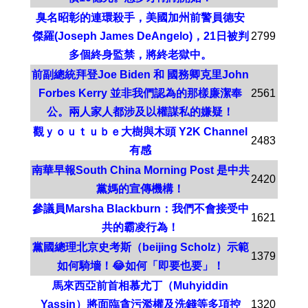
臭名昭彰的連環殺手，美國加州前警員德安
傑羅(Joseph James DeAngelo)，21日被判
2799
多個終身監禁，將終老獄中。
前副總統拜登Joe Biden 和 國務卿克里John
Forbes Kerry 並非我們認為的那樣廉潔奉
2561
公。兩人家人都涉及以權謀私的嫌疑！
觀ｙｏｕｔｕｂｅ大樹與木頭 Y2K Channel
2483
有感
南華早報South China Morning Post 是中共
2420
黨媽的宣傳機構！
參議員Marsha Blackburn：我們不會接受中
1621
共的霸凌行為！
黨國總理北京史考斯（beijing Scholz）示範
1379
如何騎墻！😂如何「即要也要」！
馬來西亞前首相慕尤丁（Muhyiddin
Yassin）將面臨貪污濫權及洗錢等多項控
1320