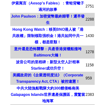
伊索寓言（Aesop's Fables）：青蛙背蠍子
2751
過河的故事
John Paulson：加密貨幣最終歸零！遲早發
2288
生
Hong Kong Watch：移英BNO港人被「港
共政權」限制领取强积金！港共如同中共一
1430
樣，都是匪類！
意外還是恐怖襲擊：共產香港貨櫃船撞垮
1278
Baltimore大橋！
波音公司的里程碑：新型太空人計程車
1158
Starliner成功升空！
美國政府的《企業透明度法》（Corporate
959
Transparency Act, CTA）被控違憲！
中共大陸漁船戰隊大約300艘侵略南美
Galapagos Islands世界遺產保護區，震驚當
2383
地海軍