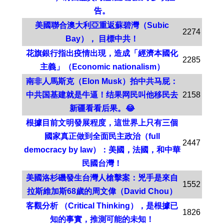
告。
美國聯合澳大利亞重返蘇碧灣（Subic
2274
Bay）， 目標中共！
花旗銀行指出疫情出現，造成「經濟本國化
2285
主義」（Economic nationalism）
南非人馬斯克（Elon Musk）拍中共马屁：
中共国基建就是牛逼！结果网民叫他移民去
2158
新疆看看后果。😂
根據目前文明發展程度，這世界上只有三個
國家真正做到全面民主政治（full
2447
democracy by law）：美國，法國，和中華
民國台灣！
美國洛杉磯發生台灣人槍擊案：兇手是來自
1552
拉斯維加斯68歲的周文偉（David Chou）
客觀分析 （Critical Thinking），是根據已
1826
知的事實，推測可能的未知！