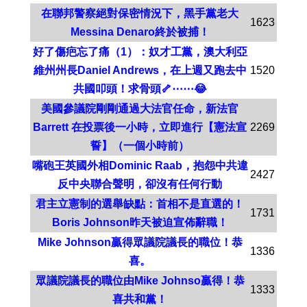
在聯邦警察絕對保密情況下，黑手黨老大
1623
Messina Denaro終於被捕！
好了傷疤忘了痛（1）：奴才工黨，澳大利亞
維州州長Daniel Andrews，在上週又跑去中
1520
共國叩頭！求骨頭🦴⋯⋯😂
美國參議院剛剛通過大法官任命，新法官
Barrett 在投票後一小時，立即進行【憲法宣
2269
誓】（一個小時前）
嘴砲王英國外相Dominic Raab，抱怨中共違
2427
反中央聯合聲明，卻沒有任何行動
君主立憲制的選舉缺點：首相不是直選的！
1731
Boris Johnson昨天被迫宣佈辭職！
Mike Johnson贏得眾議院議長的職位！恭
1336
喜。
眾議院議長的職位由Mike Johnso贏得！恭
1333
喜共和黨！