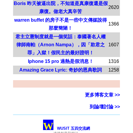
Boris 昨天被逼出院，不知道是真康復還是假
2620
康復。做老大真辛苦
warren buffet 的房子不是一些中文傳媒說得
1366
那麼簡陋！
君主立憲制度就是一個笑話：泰國著名人權
律師南帕（Arnon Nampa），因「欺君之
1607
罪」入獄！假民主的最好證明！
Iphone 15 pro 過熱是假消息！
1316
Amazing Grace Lyric: 奇妙的恩典歌詞
1258
更多博客文章 >>
到論壇討論 >>
W
WUSIT 五四交流網