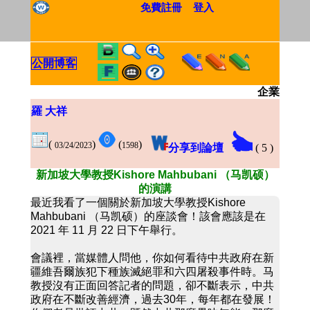
免費註冊
登入
公開博客
企業
羅 大祥
(
)
(
)
03/24/2023
1598
分享到論壇
(
5
)
新加坡大學教授Kishore Mahbubani （马凯硕）
的演講
最近我看了一個關於新加坡大學教授Kishore
Mahbubani （马凯硕）的座談會！該會應該是在
2021 年 11 月 22 日下午舉行。
會議裡，當媒體人問他，你如何看待中共政府在新
疆維吾爾族犯下種族滅絕罪和六四屠殺事件時。马
教授沒有正面回答記者的問題，卻不斷表示，中共
政府在不斷改善經濟，過去30年，每年都在發展！