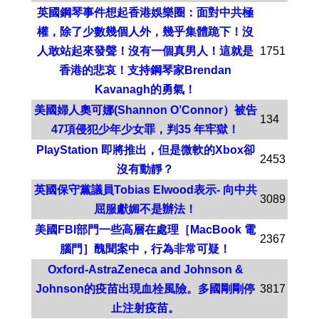
英國鋼琴事件想起香港娛樂圈：面對中共極
權，除了少數幾個人外，幾乎集體跪下！沒
人敢站起來發聲！沒有一個真男人！這就是
1751
香港的悲哀！支持鋼琴家Brendan
Kavanagh的勇氣！
美國婦人奧可娜(Shannon O’Connor）被告
134
47項侵犯少年少女罪，判35 年牢獄！
PlayStation 即將推出，但是微軟的Xbox卻
2453
沒有動靜？
英國保守黨議員Tobias Elwood表示- 向中共
3089
屈服獻媚不是辦法！
美國FBI部門一些高層在處理［MacBook 電
2367
腦門］醜聞案中，行為非常可疑！
Oxford-AstraZeneca and Johnson &
Johnson的疫苗出現血栓風險。多國剛剛停
3817
止注射疫苗。