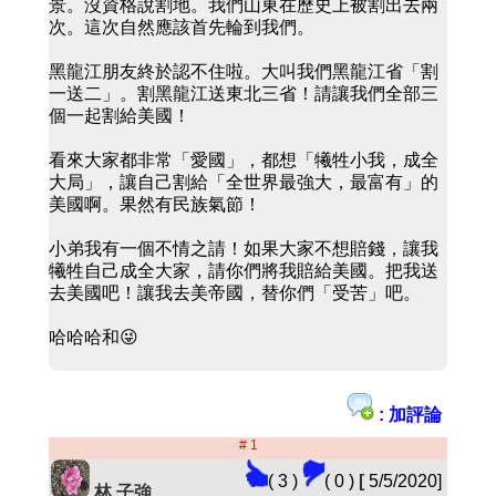
景。沒資格說割地。我們山東在歷史上被割出去兩
次。這次自然應該首先輪到我們。
黑龍江朋友終於認不住啦。大叫我們黑龍江省「割
一送二」。割黑龍江送東北三省！請讓我們全部三
個一起割給美國！
看來大家都非常「愛國」，都想「犧牲小我，成全
大局」，讓自己割給「全世界最強大，最富有」的
美國啊。果然有民族氣節！
小弟我有一個不情之請！如果大家不想賠錢，讓我
犧牲自己成全大家，請你們將我賠給美國。把我送
去美國吧！讓我去美帝國，替你們「受苦」吧。
哈哈哈和😜
: 加評論
# 1
( 3 )
( 0 )
[
5/5/2020]
林 子強