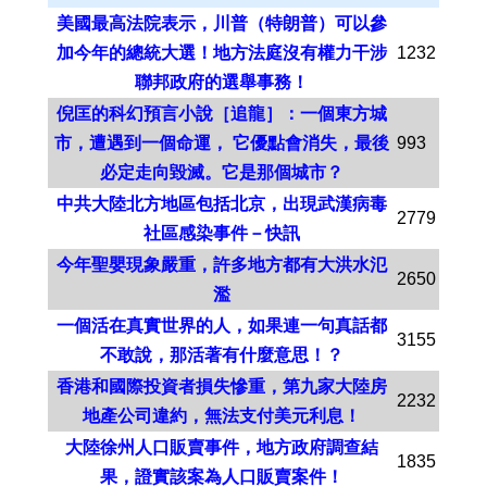
美國最高法院表示，川普（特朗普）可以參
加今年的總統大選！地方法庭沒有權力干涉
1232
聯邦政府的選舉事務！
倪匡的科幻預言小說［追龍］：一個東方城
市，遭遇到一個命運， 它優點會消失，最後
993
必定走向毀滅。它是那個城市？
中共大陸北方地區包括北京，出現武漢病毒
2779
社區感染事件－快訊
今年聖嬰現象嚴重，許多地方都有大洪水氾
2650
濫
一個活在真實世界的人，如果連一句真話都
3155
不敢說，那活著有什麼意思！？
香港和國際投資者損失慘重，第九家大陸房
2232
地產公司違約，無法支付美元利息！
大陸徐州人口販賣事件，地方政府調查結
1835
果，證實該案為人口販賣案件！