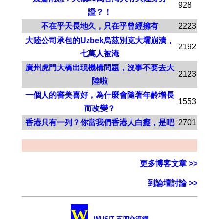
928
證？！
不在乎天長地久，只在乎曾經擁有
2223
大陸公司承包的Uzbek烏茲別克大壩崩潰，
2192
七萬人被淹
廣州虎門大橋出現機構問題，沒事不要去大
2123
陸啦
一個人的審美喜好，為什麼會隨著年齡增長
1553
而改變？
香港只有一列？你當我們香港人白癡，是吧
2701
更多博客文章 >>
到論壇討論 >>
W
WUSIT 五四交流網