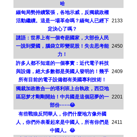
哈
緬甸局勢持續緊張，各地示威，反獨裁政權
活動繼續。這是一場革命嗎？緬甸人已經下
2133
定決心了嗎？
謎語：世界上有一個奇葩國家，大部份人民
一說到愛國，腦袋立即變屁股！失去思考能
2450
力！
許多人都不知道的一個事實：近代電子科技
與設備，絕大多數都是美國人發明的！幾乎
2409
所有目前的電子設備都有美國專利技術！
獨裁加政教合一的塔利班上台執政，西亞地
區惡梦才剛剛開始！中共國是這個惡夢的一
2201
部份⋯⋯😂
有些戰狼反問華人，你們什麼地方像外國
人，你們外表看起來是中國人，所有你們是
2411
中國人。😂