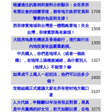
根據過往的案例和資料分析顯示：全世界所
有黑社會的猖獗背後，都有地方政府官員和
1709
警察的包庇和支撐！
西菲律賓海域和台灣是一體戰略要地！失去
1509
台灣，菲律賓群島有麻煩！
大陸房地產危機波及香港銀行，渣打銀行在
1305
內地投資收益嚴重虧損。
中共國人，你們是地球人（或者一個政
權），在地球上搞種族滅絕，為什麼別人
1327
（地球人）不能管？😂
如果成千上萬人一起犯法，他們可以拉多少
2400
個？
世衛組織正式建議大家在所有密封地方戴口
2107
罩
人大代婊，申雞蘭62年沒有投反對票，果真
是中共黨媽的好女兒，前天如願以償，去地
3275