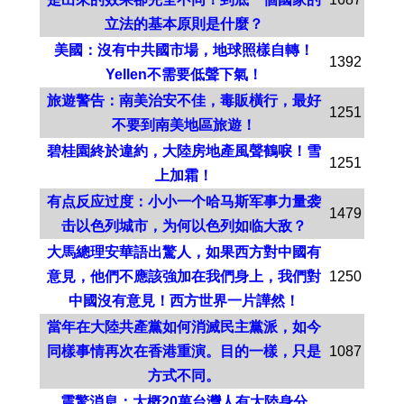
立法的基本原則是什麼？
美國：沒有中共國市場，地球照樣自轉！
1392
Yellen不需要低聲下氣！
旅遊警告：南美治安不佳，毒販橫行，最好
1251
不要到南美地區旅遊！
碧桂園終於違約，大陸房地產風聲鶴唳！雪
1251
上加霜！
有点反应过度：小小一个哈马斯军事力量袭
1479
击以色列城市，为何以色列如临大敌？
大馬總理安華語出驚人，如果西方對中國有
意見，他們不應該強加在我們身上，我們對
1250
中國沒有意見！西方世界一片譁然！
當年在大陸共產黨如何消滅民主黨派，如今
同樣事情再次在香港重演。目的一樣，只是
1087
方式不同。
震驚消息：大概20萬台灣人有大陸身分