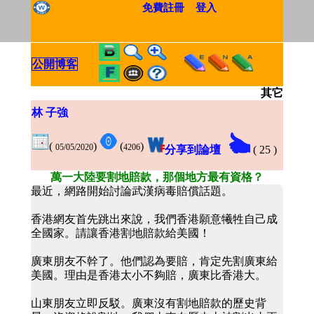
免費註冊
登入
公開博客
其它
林 子強
(
)
(
)
05/05/2020
4206
分享到論壇
(
25
)
萬一大陸要割地賠款，那個地方最有資格？
最近，網路開始討論武漢病毒賠償話題。
香港網友首先跳出來說，我們香港願意犧牲自己成
全國家。請讓香港割地賠款給美國！
廣東朋友不幹了。他們認為要賠，肯定先割廣東給
美國。理由是香港太小不夠賠，廣東比香港大。
山東朋友立即反駁。廣東沒有割地賠款的歷史背