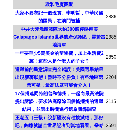
獄和毛魔團聚
大家不要忘記一個現實。李明哲，中華民國
2886
的國民，在澳門被捕
中共大陸漁船戰隊大約300艘侵略南美
Galapagos Islands世界遺產保護區，震驚當
2385
地海軍
一年要至少5萬美金的留學費，加上生活費2
2850
萬！這些人是什麼人的子女？
選舉前的民意調查完全錯誤！美國選舉結果
出現膠著狀態！暫時不分勝負！有些地區選
2204
票可疑，最高法庭可能會介入！
17個州連同特朗普和德州，一起向最高法院
提出訴訟，要求法庭廢除四個搖擺州的選舉
2115
結果，並讓出時間進行選舉舞弊調查
王老五（王毅）說新疆沒有種族滅絕，那好
吧，夠膽就請全世界記者到當地看看。😂哈
2591