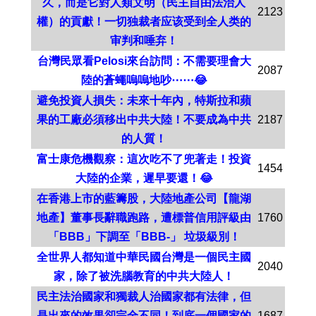
久，而是它對人類文明（民主自由法治人
2123
權）的貢獻！一切独裁者应该受到全人类的
审判和唾弃！
台灣民眾看Pelosi來台訪問：不需要理會大
2087
陸的蒼蠅嗚嗚地吵⋯⋯😂
避免投資人損失：未來十年內，特斯拉和蘋
果的工廠必須移出中共大陸！不要成為中共
2187
的人質！
富士康危機觀察：這次吃不了兜著走！投資
1454
大陸的企業，遲早要還！😂
在香港上市的藍籌股，大陸地產公司【龍湖
地產】董事長辭職跑路，遭標普信用評級由
1760
「BBB」下調至「BBB-」 垃圾級別！
全世界人都知道中華民國台灣是一個民主國
2040
家，除了被洗腦教育的中共大陸人！
民主法治國家和獨裁人治國家都有法律，但
是出來的效果卻完全不同！到底一個國家的
1687