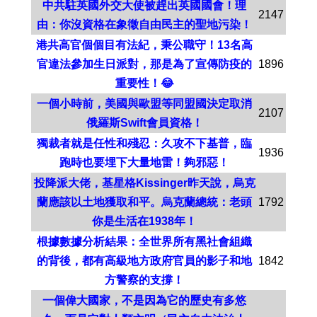
中共駐英國外交大使被趕出英國國會！理
2147
由：你沒資格在象徵自由民主的聖地污染！
港共高官個個目有法紀，秉公職守！13名高
官違法參加生日派對，那是為了宣傳防疫的
1896
重要性！😂
一個小時前，美國與歐盟等同盟國決定取消
2107
俄羅斯Swift會員資格！
獨裁者就是任性和殘忍：久攻不下基普，臨
1936
跑時也要埋下大量地雷！夠邪惡！
投降派大佬，基星格Kissinger昨天說，烏克
蘭應該以土地獲取和平。烏克蘭總統：老頭
1792
你是生活在1938年！
根據數據分析結果：全世界所有黑社會組織
的背後，都有高級地方政府官員的影子和地
1842
方警察的支撐！
一個偉大國家，不是因為它的歷史有多悠