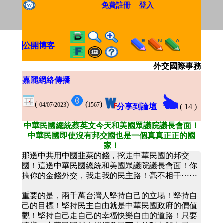
免費註冊
登入
公開博客
外交國際事務
嘉麗網絡傳播
(
)
(
)
04/07/2023
1567
分享到論壇
(
14
)
中華民國總統蔡英文今天和美國眾議院議長會面！
中華民國即使沒有邦交國也是一個真真正正的國
家！
那邊中共用中國韭菜的錢，挖走中華民國的邦交
國！這邊中華民國總統和美國眾議院議長會面！你
搞你的金錢外交，我走我的民主路！毫不相干⋯⋯
重要的是，兩千萬台灣人堅持自己的立場！堅持自
己的目標！堅持民主自由就是中華民國政府的價值
觀！堅持自己走自己的幸福快樂自由的道路！只要