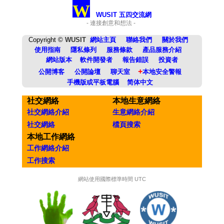
W
WUSIT 五四交流網
- 連接創意和想法 -
Copyright ©
WUSIT
網站主頁
聯絡我們
關於我們
使用指南
隱私條列
服務條款
產品服務介紹
網站版本
軟件開發者
報告錯誤
投資者
+
公開博客
公開論壇
聊天室
本地安全警報
手機版或平板電腦
简体中文
社交網絡
本地生意網絡
社交網絡介紹
生意網絡介紹
社交網絡
檔頁搜索
本地工作網絡
工作網絡介紹
工作搜索
網站使用國際標準時間 UTC