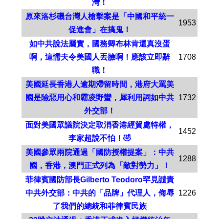
灣！
原來洛杉磯台灣人槍擊案是「中國和平統一
1953
促進會」在搞鬼！
如中共說法屬實，國務卿布林肯還真沒蛋
啊，這懦夫令美國人丟臉啊！應該立即辭
1708
職！
美國延長香港人逾期滯留時間，港府大罵美
國是險惡用心和霸凌野蠻，犀利用詞如中共
1732
外交部！
面對美國眾議院決定取消香港經貿處特權，
1452
李家超說不怕！🤣
美國參眾兩院通過「國防授權提案」：中共
1288
國，香港，澳門正式列為「敵對勢力」！
菲律賓國防部長Gilberto Teodoro罕見譴責
中共外交部：中共的「品牌」代理人，侮辱
1226
了我們的總統和菲律賓民族