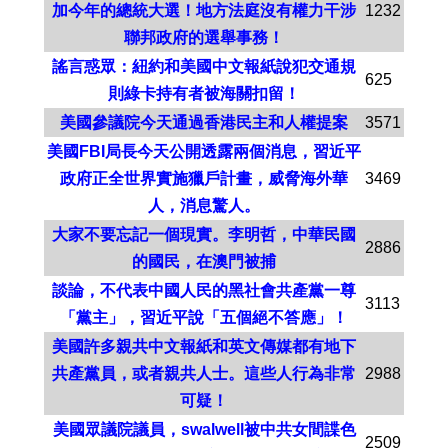
加今年的總統大選！地方法庭沒有權力干涉
1232
聯邦政府的選舉事務！
謠言惑眾：紐約和美國中文報紙說犯交通規
625
則綠卡持有者被海關扣留！
美國參議院今天通過香港民主和人權提案
3571
美國FBI局長今天公開透露兩個消息，習近平
政府正全世界實施獵戶計畫，威脅海外華
3469
人，消息驚人。
大家不要忘記一個現實。李明哲，中華民國
2886
的國民，在澳門被捕
談論，不代表中國人民的黑社會共產黨一尊
3113
「黨主」，習近平說「五個絕不答應」！
美國許多親共中文報紙和英文傳媒都有地下
共產黨員，或者親共人士。這些人行為非常
2988
可疑！
美國眾議院議員，swalwell被中共女間諜色
2509