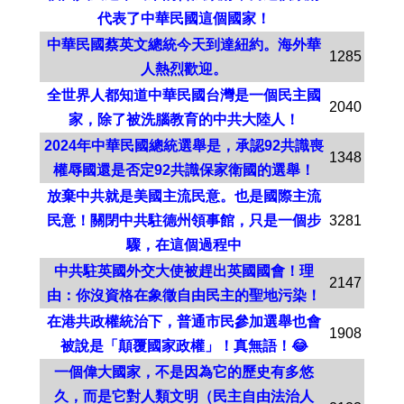
代表了中華民國這個國家！
中華民國蔡英文總統今天到達紐約。海外華
1285
人熱烈歡迎。
全世界人都知道中華民國台灣是一個民主國
2040
家，除了被洗腦教育的中共大陸人！
2024年中華民國總統選舉是，承認92共識喪
1348
權辱國還是否定92共識保家衛國的選舉！
放棄中共就是美國主流民意。也是國際主流
民意！關閉中共駐德州領事館，只是一個步
3281
驟，在這個過程中
中共駐英國外交大使被趕出英國國會！理
2147
由：你沒資格在象徵自由民主的聖地污染！
在港共政權統治下，普通市民參加選舉也會
1908
被說是「顛覆國家政權」！真無語！😂
一個偉大國家，不是因為它的歷史有多悠
久，而是它對人類文明（民主自由法治人