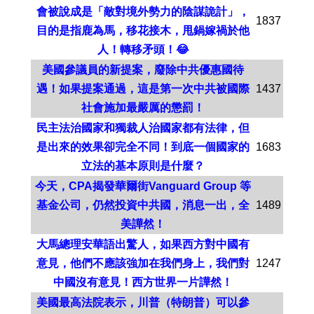
會被說成是「敵對境外勢力的陰謀詭計」，
1837
目的是指鹿為馬，移花接木，甩鍋嫁禍於他
人！轉移矛頭！😂
美國參議員的新提案，廢除中共優惠國待
遇！如果提案通過，這是第一次中共被國際
1437
社會施加最嚴厲的懲罰！
民主法治國家和獨裁人治國家都有法律，但
是出來的效果卻完全不同！到底一個國家的
1683
立法的基本原則是什麼？
今天，CPA揭發華爾街Vanguard Group 等
基金公司，仍然投資中共國，消息一出，全
1489
美譁然！
大馬總理安華語出驚人，如果西方對中國有
意見，他們不應該強加在我們身上，我們對
1247
中國沒有意見！西方世界一片譁然！
美國最高法院表示，川普（特朗普）可以參