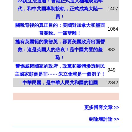
23跳立法通過：香港正式進入極權統治年
代，和中共國專制接軌，正式成為大陸一
1407
員！
關稅背後的真正目的：美國對加拿大和墨西
1064
哥關稅。一箭雙雕！
擁有英國籍的黎智英，卻要美國政府出面營
救：這是英國人的悲哀！是中國共匪的羞
883
恥！
警惕威權國家的政府，政黨和團體滲透到民
949
主國家顛倒是非⋯⋯ 朱立倫就是一個例子！
中華民國，是中華人民共和國的祖國
2342
更多博客文章 >>
到論壇討論 >>