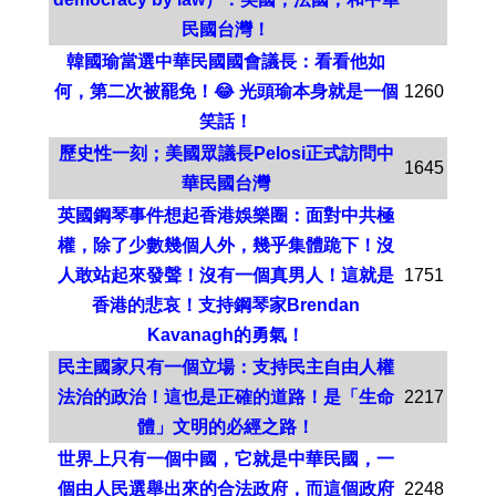
民國台灣！
韓國瑜當選中華民國國會議長：看看他如
何，第二次被罷免！😂 光頭瑜本身就是一個
1260
笑話！
歷史性一刻；美國眾議長Pelosi正式訪問中
1645
華民國台灣
英國鋼琴事件想起香港娛樂圈：面對中共極
權，除了少數幾個人外，幾乎集體跪下！沒
人敢站起來發聲！沒有一個真男人！這就是
1751
香港的悲哀！支持鋼琴家Brendan
Kavanagh的勇氣！
民主國家只有一個立場：支持民主自由人權
法治的政治！這也是正確的道路！是「生命
2217
體」文明的必經之路！
世界上只有一個中國，它就是中華民國，一
個由人民選舉出來的合法政府，而這個政府
2248