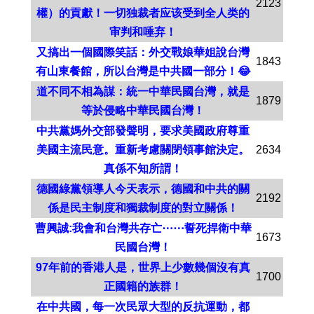
2123
權）的貢獻！一切独裁者应该受到全人类的
审判和唾弃！
又搞出一個國際笑話：外交戰娘華姐說台灣
1843
有山東餐館，所以台灣是中共國一部分！😂
道不同不相為謀：統一中華民國台灣，就是
1879
等於侵略中華民國台灣！
中共黨媽外交部發聲明，要求美國政府尊重
美國主流民意。重新考慮關閉領事館決定。
2634
真係不知所謂！
德國綠黨領導人今天表示，德國和中共的關
2192
係是民主制度和獨裁制度的對立關係！
曹興誠:我會和台灣共存亡⋯⋯誓死捍衛中華
1673
民國台灣！
97年前的香港人是，世界上少數幾個沒有真
1700
正國籍的族群！
在中共國，每一次民眾大型的反抗運動，都