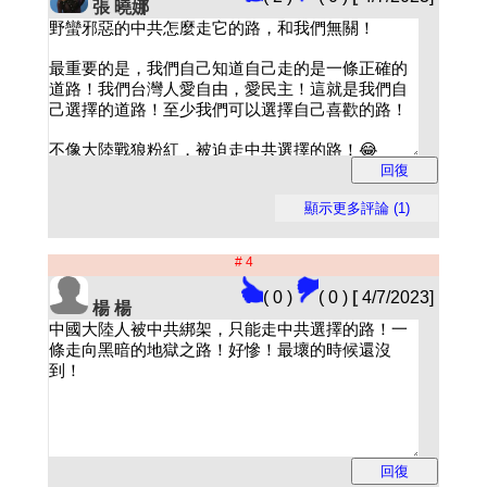
張 曉娜
# 4
( 0 )
( 0 )
[
4/7/2023]
楊 楊