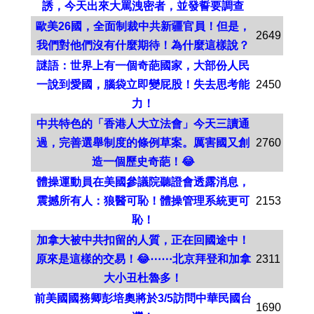
誘，今天出來大罵洩密者，並發誓要調查
歐美26國，全面制裁中共新疆官員！但是，
2649
我們對他們沒有什麼期待！為什麼這樣說？
謎語：世界上有一個奇葩國家，大部份人民
一說到愛國，腦袋立即變屁股！失去思考能
2450
力！
中共特色的「香港人大立法會」今天三讀通
過，完善選舉制度的條例草案。厲害國又創
2760
造一個歷史奇葩！😂
體操運動員在美國參議院聽證會透露消息，
震撼所有人：狼醫可恥！體操管理系統更可
2153
恥！
加拿大被中共扣留的人質，正在回國途中！
原來是這樣的交易！😂⋯⋯北京拜登和加拿
2311
大小丑杜魯多！
前美國國務卿彭培奧將於3/5訪問中華民國台
1690