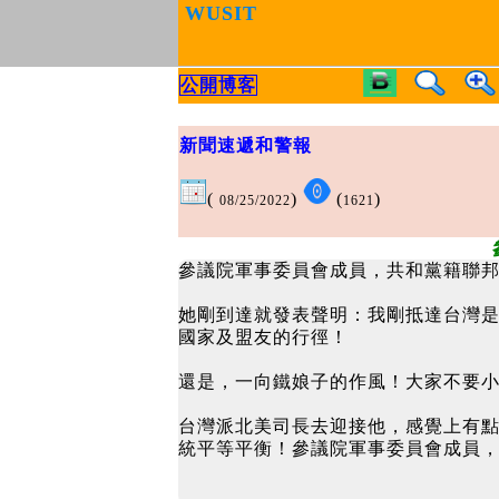
WUSIT
公開博客
新聞速遞和警報
(
)
(
)
08/25/2022
1621
參議院軍事委員會成員，共和黨籍聯邦參議員
她剛到達就發表聲明：我剛抵達台灣是
國家及盟友的行徑！
還是，一向鐵娘子的作風！大家不要小看
台灣派北美司長去迎接他，感覺上有
統平等平衡！參議院軍事委員會成員