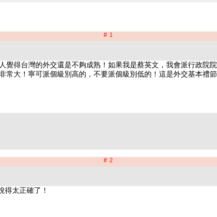
# 1
# 2