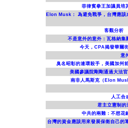
菲律賓拳王加議員培其歐
Elon Musk： 為避免戰爭，台
客觀分析 （
不是意外的意外：瓦格納集團（W
今天，CPA揭發華爾街
意
臭名昭彰的連環殺手，美國加州前警員
美國參議院剛剛通過大法官任
南非人馬斯克（Elon 
人工合成
君主立憲制的選
中共的兩難：不想花
台灣的資金應該用來發展保衛自己的軍