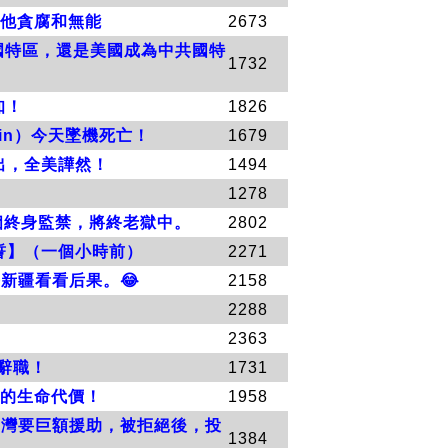
，說他貪腐和無能
2673
美國特區，還是美國成為中共國特
1732
知！
1826
zhin）今天墜機死亡！
1679
一出，全美譁然！
1494
1278
判多個終身監禁，將終老獄中。
2802
宣誓】（一個小時前）
2271
去新疆看看后果。😂
2158
2288
2363
佈辭職！
1731
人的生命代價！
1958
台灣要巨額援助，被拒絕後，投
1384