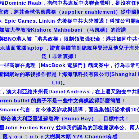
相Dominic Raab，抱怨中共違反中央聯合聲明，卻沒有任
佈，將其全球供應業務（supplier enablement）從中
, Epic Games, Linkin 先後從中共大陸撤退！科技公司
加坡大學教授Kishore Mahbubani （马凯硕）的演講
tch：移英BNO港人被「港共政權」限制领取强积金！港共如同中
ok膝面電腦laptop ，證實美國前副總統拜登涉及他兒子
泛！非常震撼！
門一些高層在處理［MacBook 電腦門］醜聞案中，行為非常
站的幕後操作都是上海海訊科技有限公司(Shanghai Haixun
Ltd)。
澳大利亞維州州長Daniel Andrews，在上週又跑去中共
arren buffet 的房子不是一些中文傳媒說得那麼簡陋！
aldo)替Binance代言，如今涉及詐欺與誤導，面臨集體訴訟求
聯合澳大利亞重返蘇碧灣（Subic Bay）， 目標中共！
卿克里John Forbes Kerry 並非我們認為的那樣廉潔奉
觀ｙｏｕｔｕｂｅ大樹與木頭 Y2K Channel有感