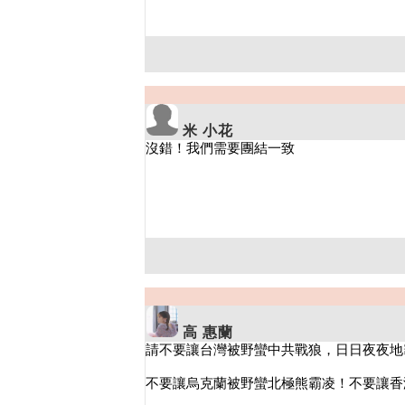
米 小花
高 惠蘭