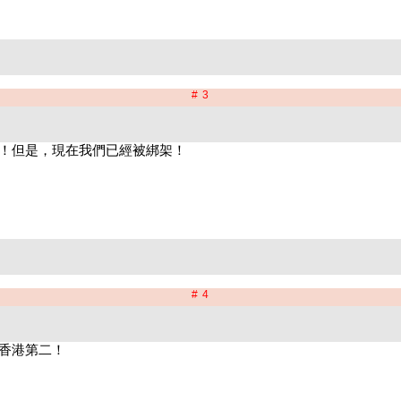
# 3
# 4