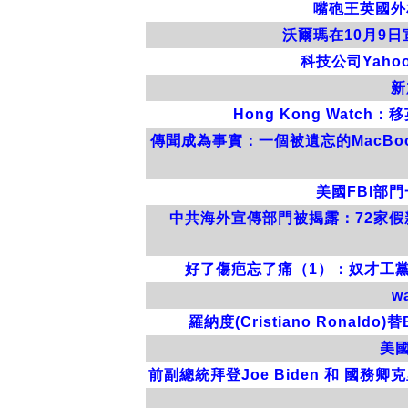
嘴砲王英國外
沃爾瑪在10月9日宣
科技公司Yahoo
新
Hong Kong Wa
傳聞成為事實：一個被遺忘的MacBo
美國FBI部
中共海外宣傳部門被揭露：72家假新聞網
好了傷疤忘了痛（1）：奴才工黨，
w
羅納度(Cristiano Ron
美國
前副總統拜登Joe Biden 和 國務