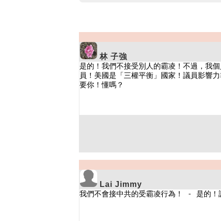
林 子強
Lai Jimmy