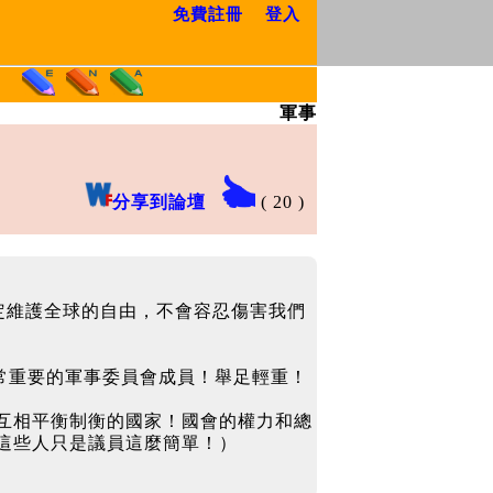
免費註冊
登入
軍事
分享到論壇
(
20
)
！
定維護全球的自由，不會容忍傷害我們
非常重要的軍事委員會成員！舉足輕重！
互相平衡制衡的國家！國會的權力和總
這些人只是議員這麼簡單！）