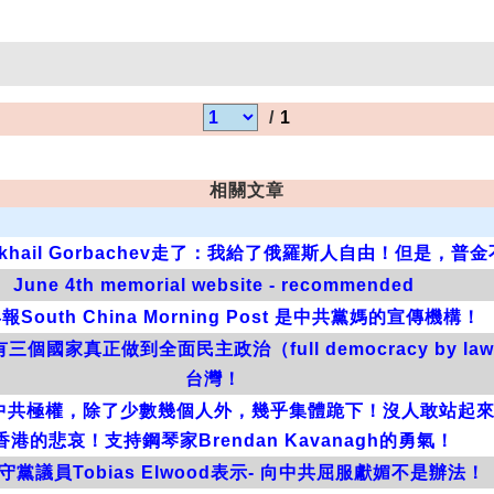
/
1
相關文章
khail Gorbachev走了：我給了俄羅斯人自由！但是，普
June 4th memorial website - recommended
South China Morning Post 是中共黨媽的宣傳機構！
國家真正做到全面民主政治（full democracy by 
台灣！
中共極權，除了少數幾個人外，幾乎集體跪下！沒人敢站起
香港的悲哀！支持鋼琴家Brendan Kavanagh的勇氣！
守黨議員Tobias Elwood表示- 向中共屈服獻媚不是辦法！