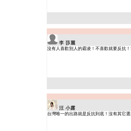
李 莎麗
汪 小露