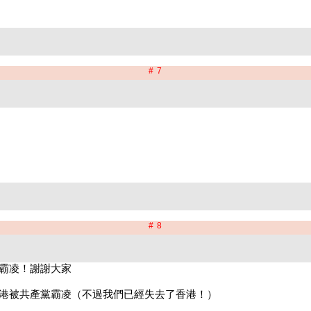
# 7
# 8