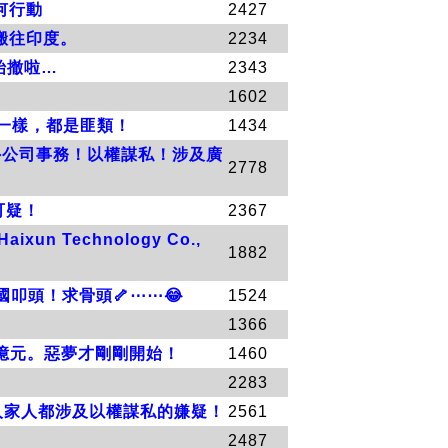
何行動
2427
國搬往印度。
2234
開始撤啦…
2343
1602
共一樣，都是匪類！
1434
海外公司事務！以權謀私！涉及廣
2778
可疑！
2367
 Technology Co.,
1882
國叩頭！求骨頭🦴⋯⋯😂
1524
1366
償10億元。惡夢才剛剛開始！
1460
2283
公。兩人家人都涉及以權謀私的嫌疑！
2561
2487