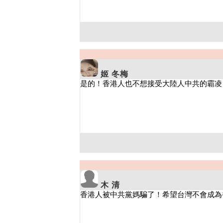
姬 冬梅
木 清