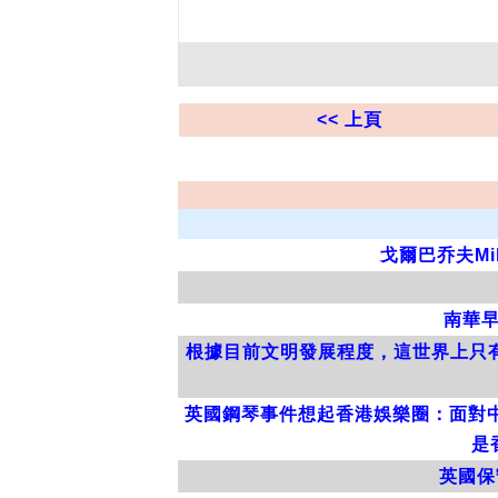
<< 上頁
戈爾巴乔夫Mi
南華早報
根據目前文明發展程度，這世界上只有三個
英國鋼琴事件想起香港娛樂圈：面對
是
英國保