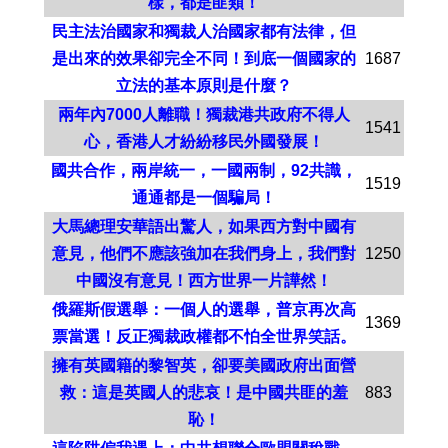
樣，都是匪類！
民主法治國家和獨裁人治國家都有法律，但
是出來的效果卻完全不同！到底一個國家的
1687
立法的基本原則是什麼？
兩年內7000人離職！獨裁港共政府不得人
1541
心，香港人才紛紛移民外國發展！
國共合作，兩岸統一，一國兩制，92共識，
1519
通通都是一個騙局！
大馬總理安華語出驚人，如果西方對中國有
意見，他們不應該強加在我們身上，我們對
1250
中國沒有意見！西方世界一片譁然！
俄羅斯假選舉：一個人的選舉，普京再次高
1369
票當選！反正獨裁政權都不怕全世界笑話。
擁有英國籍的黎智英，卻要美國政府出面營
救：這是英國人的悲哀！是中國共匪的羞
883
恥！