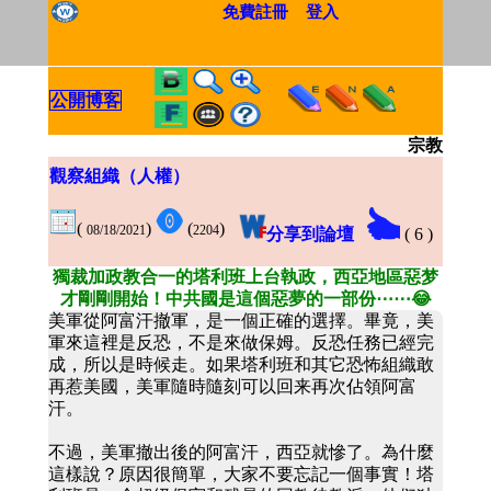
免費註冊
登入
公開博客
宗教
觀察組織（人權）
(
)
(
)
08/18/2021
2204
分享到論壇
(
6
)
獨裁加政教合一的塔利班上台執政，西亞地區惡梦
才剛剛開始！中共國是這個惡夢的一部份⋯⋯😂
美軍從阿富汗撤軍，是一個正確的選擇。畢竟，美
軍來這裡是反恐，不是來做保姆。反恐任務已經完
成，所以是時候走。如果塔利班和其它恐怖組織敢
再惹美國，美軍隨時隨刻可以回来再次佔領阿富
汗。
不過，美軍撤出後的阿富汗，西亞就慘了。為什麼
這樣說？原因很簡單，大家不要忘記一個事實！塔