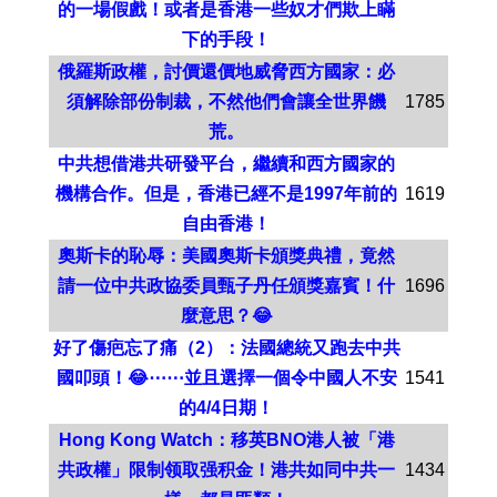
的一場假戲！或者是香港一些奴才們欺上瞞
下的手段！
俄羅斯政權，討價還價地威脅西方國家：必
須解除部份制裁，不然他們會讓全世界饑
1785
荒。
中共想借港共研發平台，繼續和西方國家的
機構合作。但是，香港已經不是1997年前的
1619
自由香港！
奧斯卡的恥辱：美國奧斯卡頒獎典禮，竟然
請一位中共政協委員甄子丹任頒獎嘉賓！什
1696
麼意思？😂
好了傷疤忘了痛（2）：法國總統又跑去中共
國叩頭！😂⋯⋯並且選擇一個令中國人不安
1541
的4/4日期！
Hong Kong Watch：移英BNO港人被「港
共政權」限制领取强积金！港共如同中共一
1434