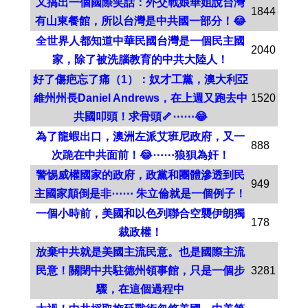
又搞出一個國際笑話：外交戰娘華姐說台灣
1844
有山東餐館，所以台灣是中共國一部分！😂
全世界人都知道中華民國台灣是一個民主國
2040
家，除了被洗腦教育的中共大陸人！
好了傷疤忘了痛（1）：奴才工黨，澳大利亞
維州州長Daniel Andrews，在上週又跑去中
1520
共國叩頭！求骨頭🦴⋯⋯😂
為了龍蝦出口，澳洲左派艾班尼政府，又一
888
次跪在中共面前！😂⋯⋯狼狽為奸！
警惕威權國家的政府，政黨和團體滲透到民
949
主國家顛倒是非⋯⋯ 朱立倫就是一個例子！
一個小時前，美國和以色列聯合空襲伊朗獨
178
裁政權！
放棄中共就是美國主流民意。也是國際主流
民意！關閉中共駐德州領事館，只是一個步
3281
驟，在這個過程中