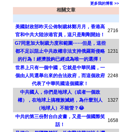
更多我的博客 >>
相關文章
美國財政部昨天公佈制裁林鄭月月，香港高
2716
官和中共大陸涉港官員，這只是剛剛開始！
G7同意加大制裁力度和範圍⋯⋯但是，這些
都不足以阻止中共政權非法支持俄羅斯侵略
1231
的行為！經濟脫鉤已經成為唯一的選擇！
世界上只有一個中國，它就是中華民國，一
個由人民選舉出來的合法政府，而這個政府
2248
代表了中華民國這個國家！
中共國人，你們是地球人（或者一個政
權），在地球上搞種族滅絕，為什麼別人
1327
（地球人）不能管？😂
中共的第三份對台白皮書，又是一個國際笑
1658
話！