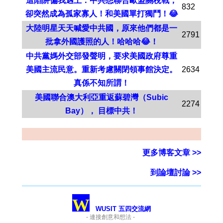
這陷阱偏我遇上：中共想聯合歐盟關稅戰，
832
卻突然成為孤家寡人！和美國單打獨鬥！😂
大陸明星天天喊愛中共國，原來他們都是一
2791
批拿外國護照的人！哈哈哈😂！
中共黨媽外交部發聲明，要求美國政府尊重
美國主流民意。重新考慮關閉領事館決定。
2634
真係不知所謂！
美國聯合澳大利亞重返蘇碧灣（Subic
2274
Bay）， 目標中共！
更多博客文章 >>
到論壇討論 >>
W
WUSIT 五四交流網
- 連接創意和想法 -