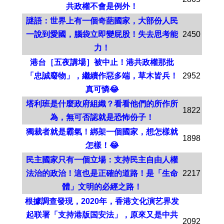
共政權不會是例外！
謎語：世界上有一個奇葩國家，大部份人民
一說到愛國，腦袋立即變屁股！失去思考能
2450
力！
港台［五夜講場］被中止！港共政權那批
「忠誠廢物」，繼續作惡多端，草木皆兵！
2952
真可憐😂
塔利班是什麼政府組織？看看他們的所作所
1822
為，無可否認就是恐怖份子！
獨裁者就是霸氣！綁架一個國家，想怎樣就
1898
怎樣！😂
民主國家只有一個立場：支持民主自由人權
法治的政治！這也是正確的道路！是「生命
2217
體」文明的必經之路！
根據調查發現，2020年，香港文化演艺界发
起联署「支持港版国安法」，原來又是中共
2092