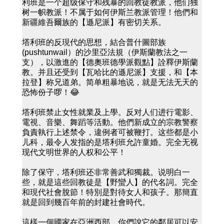
利班是一个超级保守和残暴的回教徒教派，他们独
树一帜教派！不属于如何伊斯兰教派管理！他們和
新疆維吾爾族的【遜尼派】有密切关系。
塔利班的反現代的思想，結合普什圖部族
(pushtunwail）的沙里亞法規（伊斯蘭教法之一
支），以激進的【德奧班德學派觀點】詮釋伊斯蘭
教。并且还受到【瓦哈比的遜尼派】支援，和【本
拉登】称兄道弟。简单粗暴地说，就是无法无天的
恐怖份子啰！😂
塔利班禁止女性就業及上學。反对人们进行電影、
電視、音樂、舞蹈等活動。他們新成立的宗教警察
負責執行上述禁令，違例者可被鞭打。这些都是小
儿科，最令人发指的是塔利班允許童婚。完全无视
现代文明世界的人权和公平！
除了保守，塔利班还非常善武和獨裁。说明白一
些，就是這些回教徒是【野蠻人】的代名詞。完全
和現代社會脫節！特別是對待女人和孩子。那簡直
就是回到幾百年前的封建社會時代。
這樣一個國家在亞洲西部，你們說它的鄰居可以安