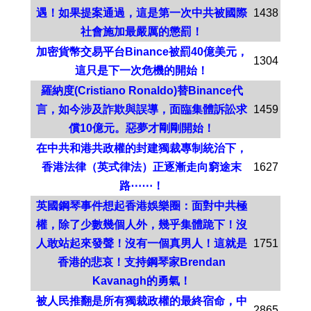
遇！如果提案通過，這是第一次中共被國際
1438
社會施加最嚴厲的懲罰！
加密貨幣交易平台Binance被罰40億美元，
1304
這只是下一次危機的開始！
羅納度(Cristiano Ronaldo)替Binance代
言，如今涉及詐欺與誤導，面臨集體訴訟求
1459
償10億元。惡夢才剛剛開始！
在中共和港共政權的封建獨裁專制統治下，
香港法律（英式律法）正逐漸走向窮途末
1627
路⋯⋯！
英國鋼琴事件想起香港娛樂圈：面對中共極
權，除了少數幾個人外，幾乎集體跪下！沒
人敢站起來發聲！沒有一個真男人！這就是
1751
香港的悲哀！支持鋼琴家Brendan
Kavanagh的勇氣！
被人民推翻是所有獨裁政權的最終宿命，中
2865