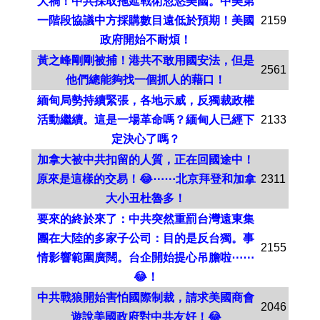
大禍！中共採取拖延戰術忽悠美國。中美第
一階段協議中方採購數目遠低於預期！美國
2159
政府開始不耐煩！
黃之峰剛剛被捕！港共不敢用國安法，但是
2561
他們總能夠找一個抓人的藉口！
緬甸局勢持續緊張，各地示威，反獨裁政權
活動繼續。這是一場革命嗎？緬甸人已經下
2133
定決心了嗎？
加拿大被中共扣留的人質，正在回國途中！
原來是這樣的交易！😂⋯⋯北京拜登和加拿
2311
大小丑杜魯多！
要來的終於來了：中共突然重罰台灣遠東集
團在大陸的多家子公司：目的是反台獨。事
2155
情影響範圍廣闊。台企開始提心吊膽啦⋯⋯
😂！
中共戰狼開始害怕國際制裁，請求美國商會
2046
遊說美國政府對中共友好！😂