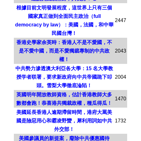
根據目前文明發展程度，這世界上只有三個
國家真正做到全面民主政治（full
2447
democracy by law）：美國，法國，和中華
民國台灣！
香港史學家余英時：香港人不是不愛國，不
是不愛中國，而是不愛獨裁專制的中共政
2043
權！
中共勢力滲透澳大利亞各大學：15 名大學教
授学者联署，要求新政府向中共帝國跪下叩
2004
頭。雪梨大學徹底淪陷！
英國明年開放教師資格，估計香港教師大多
1470
數都會跑！恭喜港共獨裁政權，種瓜得瓜！
美國延長香港人逾期滯留時間，港府大罵美
國是險惡用心和霸凌野蠻，犀利用詞如中共
1732
外交部！
美國參議員的新提案，廢除中共優惠國待